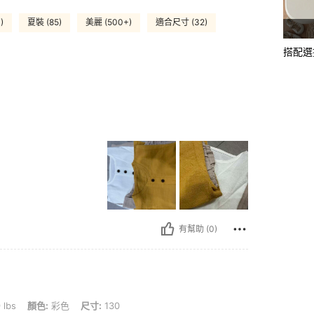
)
夏裝 (85)
美麗 (500+)
適合尺寸 (32)
搭配選
有幫助 (0)
 彩色, 尺寸: 130
 lbs
顏色:
彩色
尺寸:
130