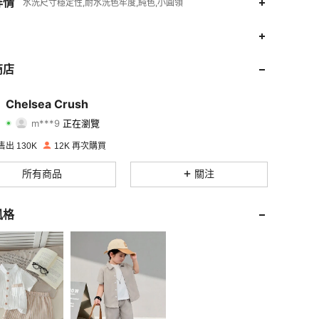
詳情
水洗尺寸穩定性,耐水洗色牢度,純色,小圓領
4.87
34
11K
4.87
34
11K
商店
4.87
34
11K
Chelsea Crush
m***9
正在瀏覽
4.87
34
11K
評分
商品
追蹤者
出 130K
12K 再次購買
4.87
34
11K
所有商品
關注
4.87
34
11K
風格
4.87
34
11K
4.87
34
11K
4.87
34
11K
4.87
34
11K