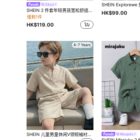
Zikori
SHEIN 2 件套年轻男孩宽松舒适休闲套装，撞色针织圆领短袖 T 恤和短裤，适合春夏季日常穿着、运动、郊游、上学、聚会、节日、演出和拍照
HK$99.00
僅剩1件
HK$119.00
4-7 Years
SHEIN 儿童男童休闲V领短袖衬衫和短裤两件套
Mirajuku