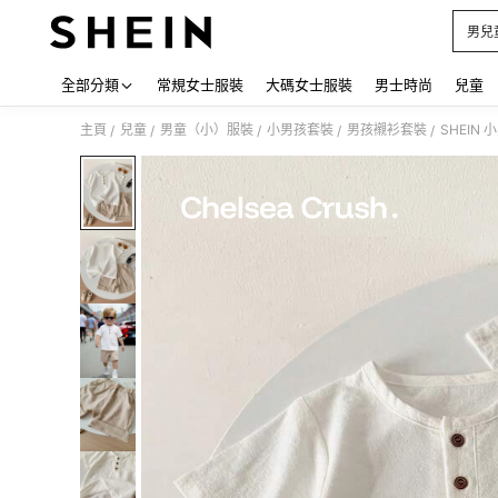
男兒
Use up
全部分類
常規女士服裝
大碼女士服裝
男士時尚
兒童
主頁
兒童
男童（小）服裝
小男孩套裝
男孩襯衫套裝
SHEIN
/
/
/
/
/