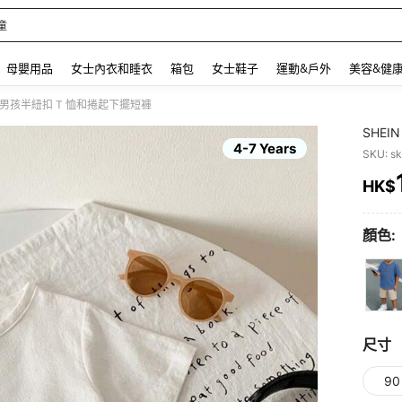
童
 and down arrow keys to navigate search 最近搜尋 and 搜索發現. Press Enter to se
母嬰用品
女士內衣和睡衣
箱包
女士鞋子
運動&戶外
美容&健
 小男孩半紐扣 T 恤和捲起下擺短褲
SHE
4-7 Years
SKU: s
HK$
PR
顏色:
尺寸
90