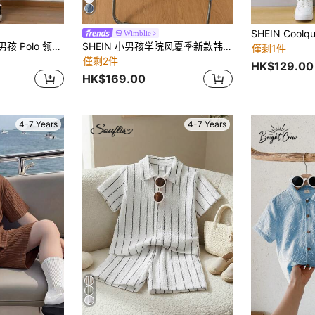
Wimblie
SHEIN 2 件/套年轻男孩 Polo 领撞色拼接休闲时尚日常百搭针织衬衫 T 恤和编织短裤，适合春夏季、日常、运动、郊游、学校、派对、节日、拍照
SHEIN 小男孩学院风夏季新款韩版休闲装刺绣图案Polo衫+条纹短裤两件套，简约迷人
僅剩1件
僅剩2件
HK$129.00
HK$169.00
4-7 Years
4-7 Years