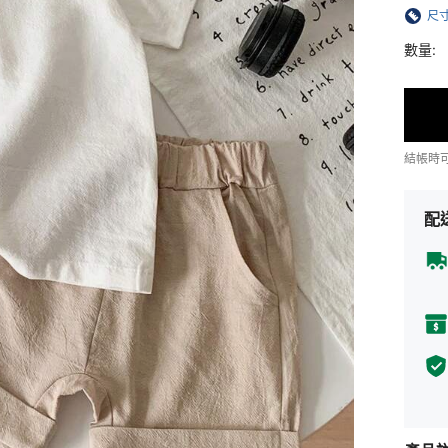
尺
數量:
結帳時
配