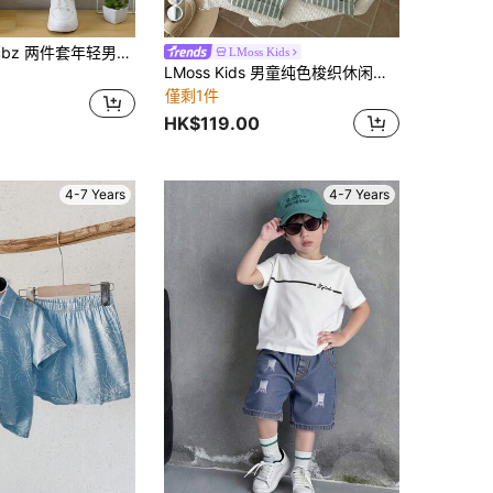
SHEIN Coolqubz 两件套年轻男孩休闲舒适时尚简约实用百搭柔软亚麻材质半长袖衬衫和短裤，透气舒适，适合春夏季、度假、夏季、旅行
LMoss Kids
LMoss Kids 男童纯色梭织休闲衬衫和条纹裤两件套
僅剩1件
HK$119.00
4-7 Years
4-7 Years