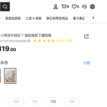
0
0
lect.
康
家居及廚房
工具 & 家裝
辦公和學習用品
電子產品
玩具
家
IN 小男孩半紐扣 T 恤和捲起下擺短褲
k2112079644686692
(1000+ 評論)
119
.00
ICE AND AVAILABILITY
彩色
大圖
100
110
120
130