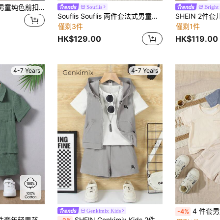
SHEIN Explorewe 男童纯色前扣短袖上衣和短裤夏季休闲装
Souflis
Bright
Souflis Souflis 两件套法式男童条纹针织衬衫短裤套装，适合度假、玩耍、户外购物等场合。
僅剩3件
僅剩1件
HK$129.00
HK$119.00
4-7 Years
4-7 Years
4 件套男童夏季透气
Genkimix Kids
-4%
SHEIN Mirajuku 2 件套年轻男孩休闲简约学院风棉质短袖衬衫和短裤，适合日常穿着、上学、郊游、度假、度假、旅行、放松、日光浴、春夏季
SHEIN Genkimix Kids 2件組 男童夏季休閒純色拉鍊連帽背心與印花短褲，柔軟舒適面料，適合日常穿著