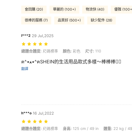
會回購 (20)
華麗的 (100+)
物流快 (40)
優雅 (100+
很棒的服務 (7)
品質好 (500+)
缺少配件 (28)
l***2
29 Jul,2025
總體合體度: 尺碼標準, 顏色: 彩色, 尺寸: 110
總體合體度:
尺碼標準
顏色:
彩色
尺寸:
110
ฅ^•ﻌ•^ฅSHEIN的生活用品款式多樣～棒棒棒👍🏻
翻譯
h***o
16 Jul,2022
總體合體度: 尺碼標準, 身高: 125 cm / 49 in, 體重: 22 kg / 49 lbs, 顏色:
總體合體度:
尺碼標準
身高:
125 cm / 49 in
體重:
22 kg / 49