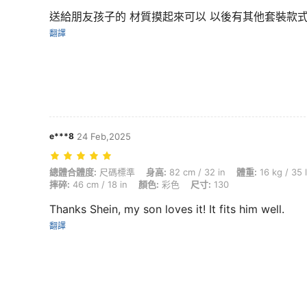
送給朋友孩子的 材質摸起來可以 以後有其他套裝款式 會再
翻譯
e***8
24 Feb,2025
總體合體度: 尺碼標準, 身高: 82 cm / 32 in, 體重: 16 kg / 35 lbs, 臀部: 47 c
總體合體度:
尺碼標準
身高:
82 cm / 32 in
體重:
16 kg / 35 
摔碎:
46 cm / 18 in
顏色:
彩色
尺寸:
130
Thanks Shein, my son loves it! It fits him well.
翻譯