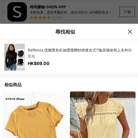
時尚購物-SHEIN APP
×
下載
全館免運，更多專屬折扣，盡在SHEIN·APP網路商店！
(1,345)
尋找相似
Rafferiza 优雅黑色长袖透视网纱拼接女式T恤高领休闲上衣外出
黑色
HK$69.00
相似商品