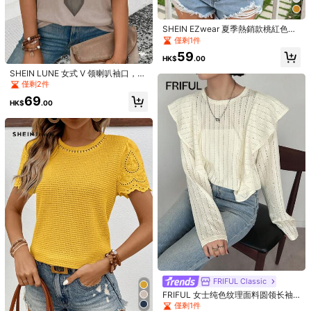
品質好 (9999+)
美麗 (9999+)
非常酷 (9999+)
與圖片相符 (9999+)
948K 追蹤者
4.90
SHEIN EZwear 夏季熱銷款桃紅色窩
紋短袖上衣
僅剩1件
搭配風格
您可能也喜歡
, 你可能會喜歡
59
948K 追蹤者
4.90
HK$
.00
SHEIN LUNE 女式 V 领喇叭袖口，渐
变色心形印花图案休闲百搭 T 恤，春
僅剩2件
夏
69
HK$
.00
189
209
89
159
HK$
.00
HK$
.00
HK$
.00
HK$
.00
HK$
您可能還喜歡
推薦
鞋子
內衣&睡衣
運動 & 戶外
珠寶 & 手錶
箱包
服飾
FRIFUL Classic
FRIFUL 女士纯色纹理面料圆领长袖
荷叶边肩部装饰宽松休闲百搭T恤，
僅剩1件