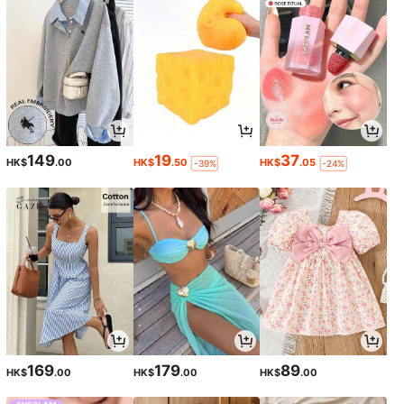
149
19
37
HK$
.00
HK$
.50
HK$
.05
-39%
-24%
169
179
89
HK$
.00
HK$
.00
HK$
.00