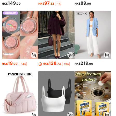
149
97
89
HK$
.00
HK$
.82
HK$
.00
-1%
19
128
219
HK$
.00
HK$
.73
HK$
.00
-34%
-19%