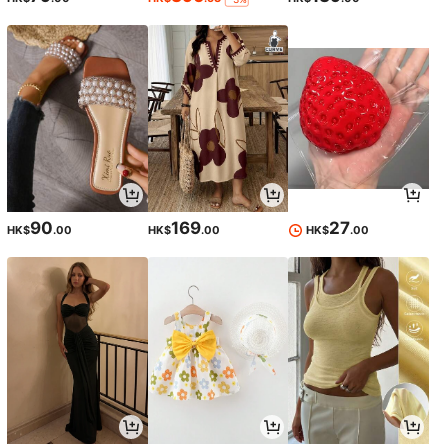
90
169
27
HK$
.00
HK$
.00
HK$
.00