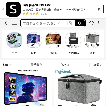
時尚購物-SHEIN APP
×
プロジェクタースクリーンスタンド
下載
全館免運，更多專屬折扣，盡在SHEIN·APP網路商店！
(1,345)
شاشه
プロジェクター スタンド
プロジェクターロールスクリーン
tela para proyector de pantalla
プロジェクタースクリーンスタンド
شاشه
黑色
白色
投影布
ThundeaL
其他
推薦
最受歡迎
價格
篩選