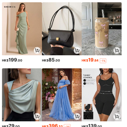
199
85
19
HK$
.00
HK$
.00
HK$
.84
-1%
79
396
139
HK$
.00
HK$
.53
HK$
.00
-3%