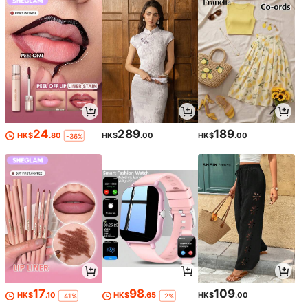
24
289
189
HK$
.80
HK$
.00
HK$
.00
-36%
17
98
109
HK$
.10
HK$
.65
HK$
.00
-41%
-2%