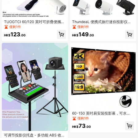
TUOGTCI 60/120 英吋可折疊便攜式
ThundeaL 便携式旅行迷你投影仪收
投影幕布 - 16:9 HD 4K 輕量防皺布
纳盒 HY300 Pro HY300W HY320
僅剩1件
僅剩1件
料，適用於家庭劇院、派對、辦公
Mini HY320W TD80W 投影仪便携包
123
149
室、教室 - 無需電源，安裝簡單，便
保护套
HK$
.00
HK$
.00
攜式投影幕布，電影觀賞，現代時尚
60-150 英吋易安裝投影幕，可水
洗、可熨燙、可重複使用、可折疊，
僅剩1件
適用於室內/室外家庭劇院與辦公室/會
73
議室，無需鑽孔，簡易安裝投影幕
HK$
.00
可调节投影仪托盘 - 多功能 ABS 收纳