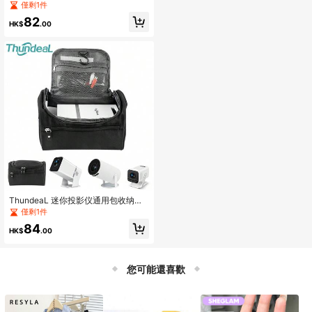
整理器，适用于投影仪、笔记本电
僅剩1件
脑、声卡和音乐配件 | 便携式设计，
82
适合家庭和办公室使用
HK$
.00
ThundeaL 迷你投影仪通用包收纳盒
旅行便携投影仪包适用于 TD80W HY
僅剩1件
300 保护包便携包适用于 HY320 投
84
影仪
HK$
.00
您可能還喜歡