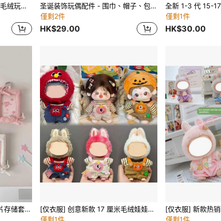
[仅服装] 17厘米 毛衣套装 - 毛绒玩偶钥匙扣吊坠配件适用于 针织毛衣和帽子套装（不含玩偶）
圣诞装饰玩偶配件 - 围巾、帽子、包。适用于拉布布、圣诞节节日服装、节日生日礼物（不含玩偶）
僅剩2件
僅剩1件
HK$29.00
HK$30.00
Zazumi 韩式 3 英寸即时照片存储套：简约收藏卡保护套、展示书和包袋饰品
[仅衣服] 创意新款 17 厘米毛绒娃娃第一代/第二代/第三代 Labobo 可更换服装，可爱多巴胺怪物工作服套装适合
僅剩1件
僅剩1件