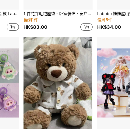
万圣节、圣诞节（仅眼镜）新款 Labobo 第一至三代 17厘米毛绒玩具 6.5厘米宽太阳镜树脂人偶配件 娃娃配件
1 件花卉毛绒座垫、卧室装饰、窗户、沙发、椅子、花形抱枕、圣诞礼物玩具、枕头、花形枕头
僅剩1件
僅剩5件
HK$83.00
HK$34.00