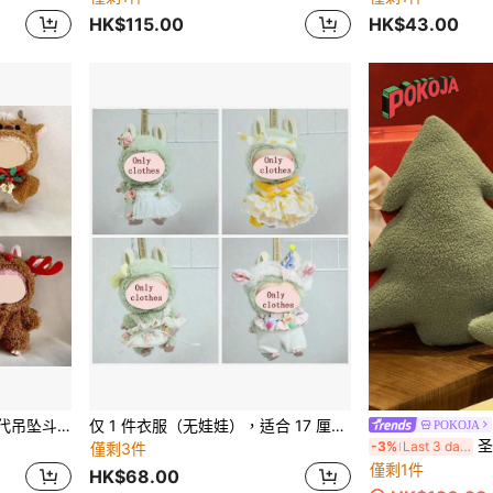
HK$115.00
HK$43.00
17厘米拉布布第一代至第四代吊坠斗篷，适用于拉布布圣诞节服装、万圣节娃娃连衣裙
仅 1 件衣服（无娃娃），适合 17 厘米第一代/第二代/第三代娃娃替换装的衣服，悬挂配件
POKOJA
圣诞树抱枕
-3%
Last 3 days
僅剩3件
僅剩1件
HK$68.00