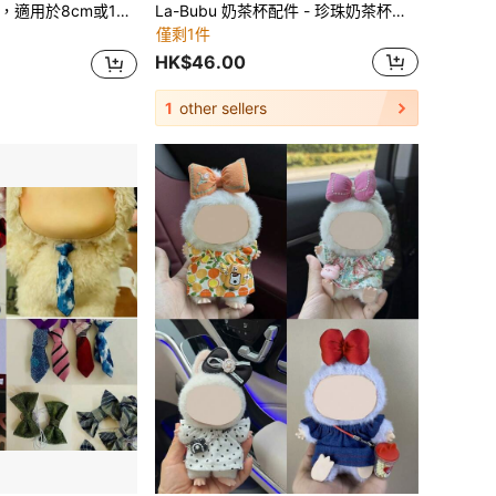
適合為您心愛的BJD收藏換裝，生日、新年、聖誕禮物（僅含衣物，不含娃娃與鞋子，請參閱備註）
La-Bubu 奶茶杯配件 - 珍珠奶茶杯、猫耳吸管杯、娃娃屋微缩模型、奶油果冻钥匙扣吊坠、生日/复活节/圣诞节礼物、节日礼物
僅剩1件
HK$46.00
1
other sellers