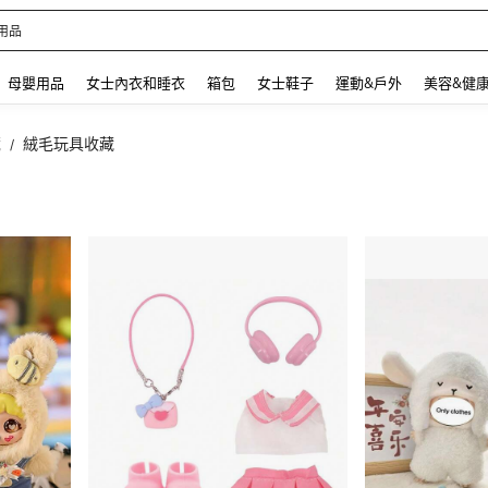
 and down arrow keys to navigate search 最近搜尋 and 搜索發現. Press Enter to se
母嬰用品
女士內衣和睡衣
箱包
女士鞋子
運動&戶外
美容&健
藏
絨毛玩具收藏
/