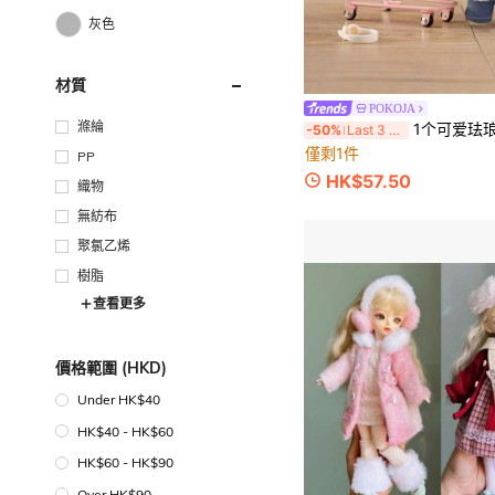
灰色
材質
POKOJA
滌綸
1个可爱珐琅脸娃娃毛绒玩具，材质柔软，卡哇伊人物手办，包包挂饰，钥匙扣，装饰礼物
-50%
Last 3 days
僅剩1件
PP
HK$57.50
織物
無紡布
聚氯乙烯
樹脂
查看更多
價格範圍 (HKD)
Under HK$40
HK$40 - HK$60
HK$60 - HK$90
Over HK$90