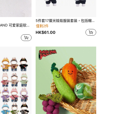
5件套17厘米娃娃服装套装，包括帽子、衣服、裤子、可爱包包和鞋子，适合第一代、第二代、第三代娃娃，适合青少年派对/生日派对、圣诞礼物（不含娃娃）
色绵羊包吊坠，生日礼物，圣诞节装饰，万圣节（内芯材质：唐佳（硬质），非毛绒填充），春夏款
僅剩2件
HK$61.00