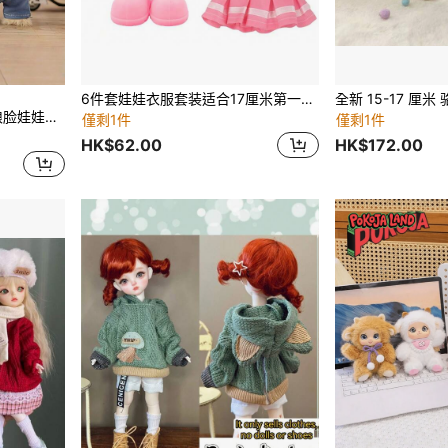
6件套娃娃衣服套装适合17厘米第一代/第二代/第三代娃娃，粉色连衣裙
，适合女孩、青少年、收藏家（配件随机，非毛绒填充）
僅剩1件
僅剩1件
HK$62.00
HK$172.00