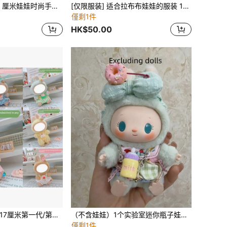
全新 1-3 代 15-17 厘米娃娃时尚手工领带、领结、红色、蓝色、绿色、格子、条纹等多种图案、正式服装配饰、娃娃/宠物领带和领结、可爱、有趣、独特的 坐姿派对服装
[仅限服装] 适合拉布布娃娃的服装 17 厘米装扮服装配饰，配有时尚服装和蝴蝶结，适合拉布布娃娃，春夏系列，生日/复活节/圣诞节礼物，节日礼物，可爱优雅公主裙（不含娃娃）
僅剩1件
HK$50.00
[仅衣服] 新款热销17厘米第一代/第二代/第三代Labobo毛绒娃娃衣服，可爱冰淇淋背带裤
（不含娃娃）1个实验室迷你瓶子娃娃屋迷你模型瓶子水壶水杯微型食物玩具OB11场景配件吊坠（仅瓶子，不包含其他物品）（绳子颜色随机，任何颜色均有可能）
僅剩1件