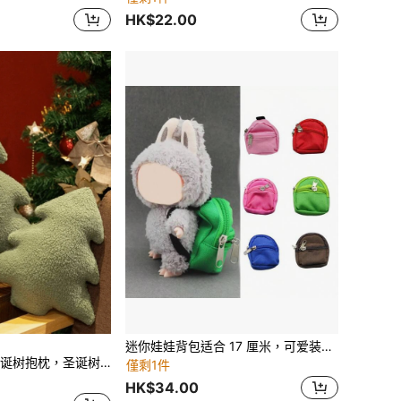
HK$22.00
迷你娃娃背包适合 17 厘米，可爱装饰背包也适合 1/6 BJD 娃娃和其他 20 厘米娃娃、娃娃屋装饰、节日和生日礼物
，圣诞树装饰抱枕，生动的圣诞树抱枕，填充树形抱枕圣诞装饰，圣诞派对可爱抱枕，家居靠垫装饰
僅剩1件
HK$34.00