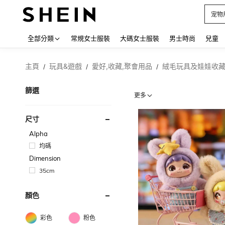
占卜
Use up
全部分類
常規女士服裝
大碼女士服裝
男士時尚
兒童
主頁
玩具&遊戲
愛好,收藏,聚會用品
絨毛玩具及娃娃收
/
/
/
篩選
更多
尺寸
Alpha
均碼
Dimension
35cm
顏色
彩色
粉色