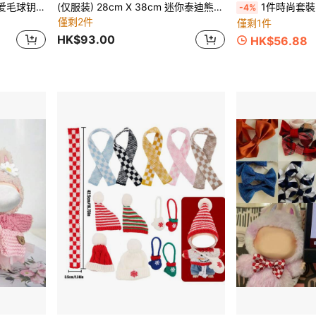
植绒甜点幼儿配饰，卡通可爱毛球钥匙扣，包包挂饰，直播小吊坠，生日礼物，植绒挂饰，植绒娃娃吊坠
(仅服装) 28cm X 38cm 迷你泰迪熊衣服，适用于拉布布娃娃/毛绒玩具，带有可爱的尾巴孔
1件時尚套裝，適用於8cm或12cm BJD娃娃，可愛獨特的裝扮，
-4%
僅剩2件
僅剩1件
HK$93.00
HK$56.88