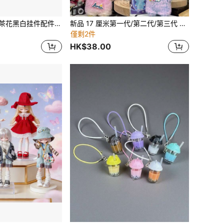
Labobo 娃娃屋山茶花黑白挂件配件吊坠装饰适用于
新品 17 厘米第一代/第二代/第三代 Labobo 毛绒玩具衣服，可爱第三代彩色怪物服装，适合
僅剩2件
HK$38.00