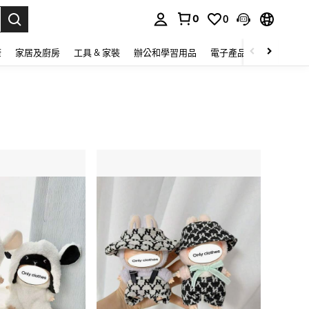
0
0
lect.
康
家居及廚房
工具 & 家裝
辦公和學習用品
電子產品
玩具
家