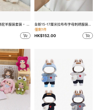
全新 15-17 厘米 骆驼羊服装套装， 娃娃衣服，Labobo 小雕像第一代/第二代/第三代配件，针织羊服装 [仅娃娃衣服]
全新15-17厘米拉布布字母刺绣服装套装适用于拉布布娃娃衣服Labobo小雕像第1代第2代第3代吊带裤套装娃娃裙【仅娃娃衣服】
僅剩1件
HK$152.00