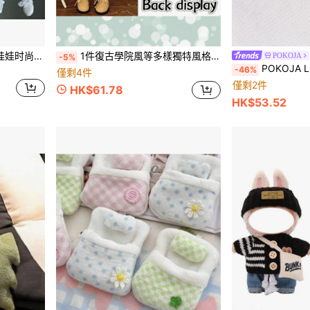
30 厘米娃娃衣服 1/6 BJD 娃娃时尚服装套装 漂亮连衣裙 帽子 礼物配饰 节日礼物
1件復古學院風等多樣獨特風格，適合6英吋BJD/30cm娃娃換裝！娃娃服裝愛好者收藏套組，融化女孩心。(此系列衣物適用於30cm高娃娃，64#蕾絲款隨機，48#SKU款隨機，在意者請留意)
POKOJA
-5%
POKOJA LAND 可爱家庭软胶娃娃，玫瑰红熊吊坠，黄
-46%
僅剩4件
僅剩2件
HK$61.78
HK$53.52