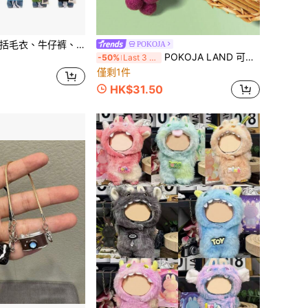
时尚配饰套装，包括毛衣、牛仔裤、优雅手提包、帆布包、发带、太阳镜，适合娃娃，时尚配饰，圣诞礼物、生日礼物、新年礼物、返校礼物（不含毛绒娃娃）
POKOJA
POKOJA LAND 可爱又有趣的胡萝卜手工羊毛毡钥匙扣钥匙圈配件
-50%
Last 3 days
僅剩1件
HK$31.50