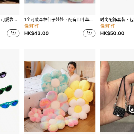
聖誕樹抱枕 聖誕樹造型腰枕 可愛靠墊 臥室床上裝飾 家居裝飾 冬季聖誕裝飾抱枕 舒適材質
1个可爱森林仙子娃娃，配有四叶草睡袋，高品质迷你娃娃睡袋毛绒玩具 - 情侣游戏、猫咪礼物、男女皆宜的游戏、互动游戏、派对游戏、生日礼物、节日礼物、完美礼物
僅剩1件
僅剩1件
HK$43.00
HK$50.00