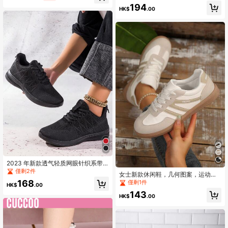
194
HK$
.00
2023 年新款透气轻质网眼针织系带
休闲可洗女鞋，适合运动、跑步、散
僅剩2件
女士新款休闲鞋，几何图案，运动低
步
帮系带，时尚舒适，百搭运动鞋
168
僅剩1件
HK$
.00
143
HK$
.00