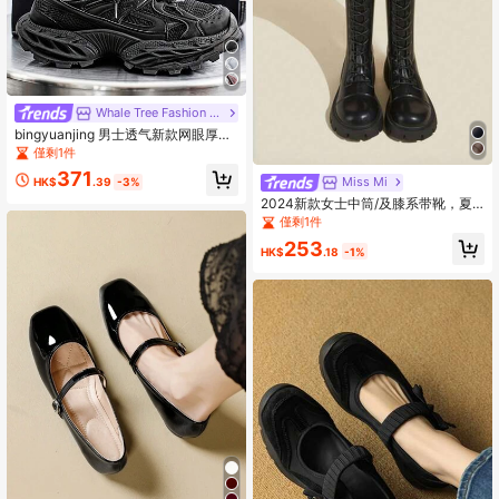
Whale Tree Fashion Men's Shoes
bingyuanjing 男士透气新款网眼厚底
厚底休闲运动鞋，厚底运动鞋
僅剩1件
371
Miss Mi
HK$
.39
-3%
2024新款女士中筒/及膝系带靴，夏
季/初秋，派对装
僅剩1件
253
HK$
.18
-1%