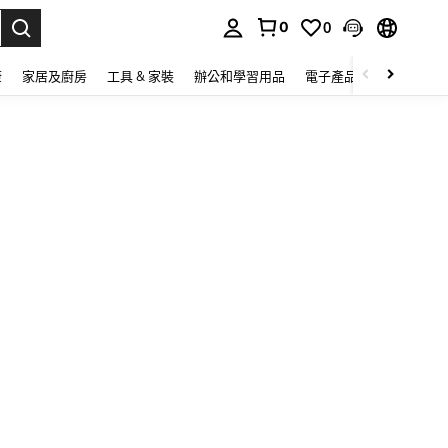
0
0
lect.
康
家居及廚房
工具 & 家裝
辦公和學習用品
電子產品
玩具
家