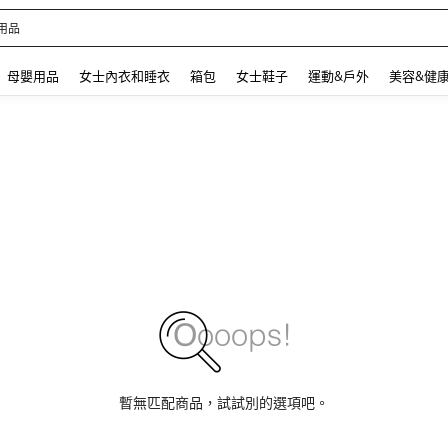
用品
 and down arrow keys to navigate search 最近搜尋 and 搜索發現. Press Enter to se
母嬰用品
女士內衣和睡衣
箱包
女士鞋子
運動&戶外
美容&健
暫無匹配商品，試試別的選項吧。