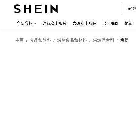
宠物
Use up
全部分類
常規女士服裝
大碼女士服裝
男士時尚
兒童
主頁
食品和飲料
烘焙食品和材料
烘焙混合料
糕點
/
/
/
/