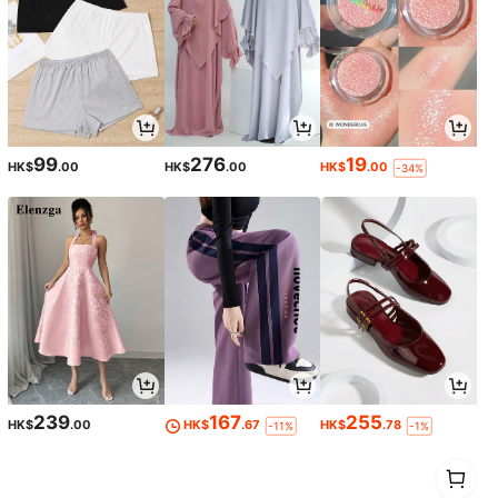
99
276
19
HK$
.00
HK$
.00
HK$
.00
-34%
239
167
255
HK$
.00
HK$
.67
HK$
.78
-11%
-1%
1
0