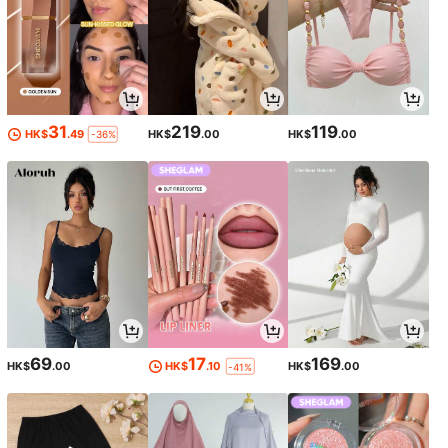
31
219
119
HK$
.49
HK$
.00
HK$
.00
-36%
69
17
169
HK$
.00
HK$
.10
HK$
.00
-41%