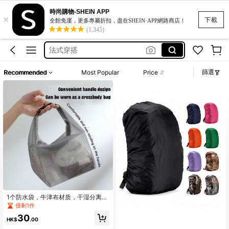
時尚購物-SHEIN APP
×
squishy
下載
全館免運，更多專屬折扣，盡在SHEIN·APP網路商店！
(1,345)
plus size women tshirt
法式穿搭
キャミ
篩選
Recommended
Most Popular
Price
lace shirts
squishy
plus size women tshirt
1个防水袋，牛津布材质，干湿分离，
带提手，适合旅行、健身、海滩等场
僅剩1件
合，保护背包免受雨水和潮湿侵袭。
30
HK$
.00