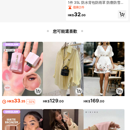
1件 35L 防水背包防雨罩 防塵防雪耐
刮損 戶外旅行徒步露營騎行日用背包
僅剩2件
保護套
32
HK$
.00
您可能還喜歡
33
129
169
HK$
.35
HK$
.00
HK$
.00
-32%