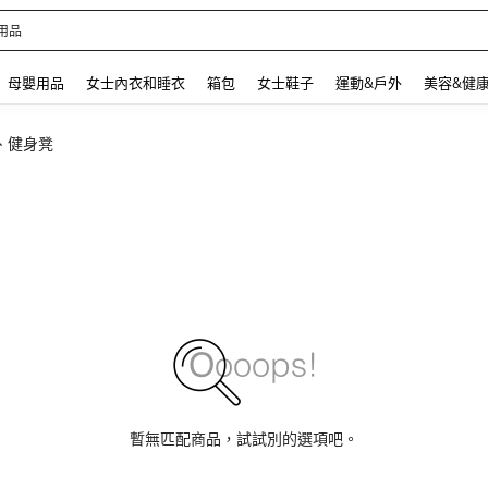
 and down arrow keys to navigate search 最近搜尋 and 搜索發現. Press Enter to se
母嬰用品
女士內衣和睡衣
箱包
女士鞋子
運動&戶外
美容&健
、健身凳
暫無匹配商品，試試別的選項吧。