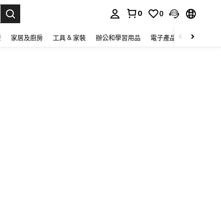
0
0
lect.
康
家居及廚房
工具 & 家裝
辦公和學習用品
電子產品
玩具
家