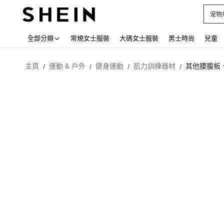
占卜
Use up
全部分類
常規女士服裝
大碼女士服裝
男士時尚
兒童
主頁
運動 & 戶外
健身運動
肌力訓練器材
其他腰腹板
/
/
/
/