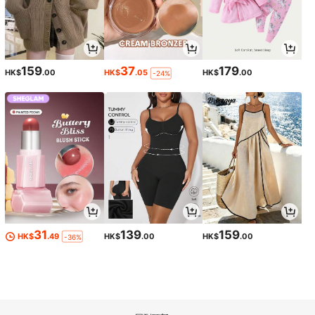
159
37
179
HK$
.00
HK$
.05
HK$
.00
-24%
31
139
159
HK$
.49
HK$
.00
HK$
.00
-36%