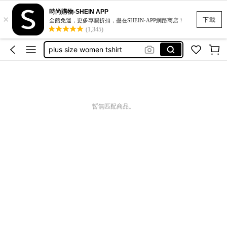
時尚購物-SHEIN APP
×
下載
全館免運，更多專屬折扣，盡在SHEIN·APP網路商店！
(1,345)
squishy
plus size women tshirt
法式穿搭
キャミ
lace shirts
暫無匹配商品。
squishy
plus size women tshirt