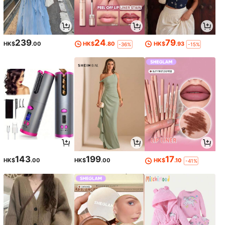
239
24
79
HK$
.00
HK$
.80
HK$
.93
-36%
-15%
143
199
17
HK$
.00
HK$
.00
HK$
.10
-41%