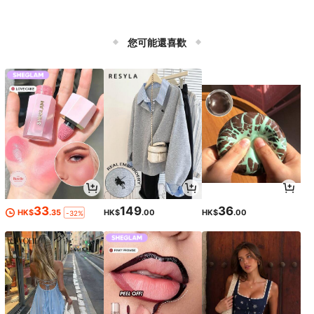
您可能還喜歡
33
149
36
HK$
.35
HK$
.00
HK$
.00
-32%