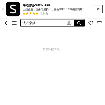
squishy
時尚購物-SHEIN APP
×
plus size women tshirt
下載
全館免運，更多專屬折扣，盡在SHEIN·APP網路商店！
(1,345)
法式穿搭
キャミ
lace shirts
squishy
plus size women tshirt
暫無匹配商品。