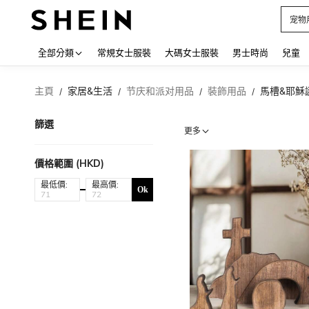
占卜
Use up
全部分類
常規女士服裝
大碼女士服裝
男士時尚
兒童
主頁
家居&生活
节庆和派对用品
裝飾用品
馬槽&耶穌
/
/
/
/
篩選
更多
價格範圍 (HKD)
最低價:
最高價:
Ok