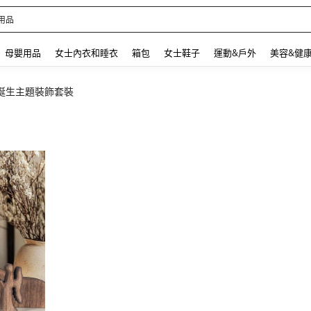
 and down arrow keys to navigate search 最近搜尋 and 搜索發現. Press Enter to se
母嬰用品
女士內衣和睡衣
箱包
女士鞋子
運動&戶外
美容&健
誕生主題裝飾套裝