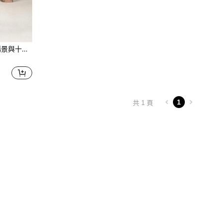
徒禮物，家居雕像飾品，節慶母親節生日禮物
1
共 1 頁