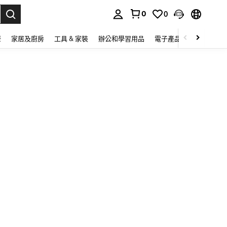
0
0
lect.
康
家居及廚房
工具 & 家裝
辦公和學習用品
電子產品
玩具
家