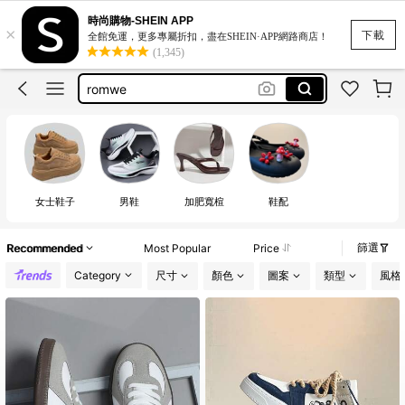
sandals for women
時尚購物-SHEIN APP
×
motf
下載
全館免運，更多專屬折扣，盡在SHEIN·APP網路商店！
(1,345)
romwe
botas
boot nữ
sandals for women
motf
女士鞋子
男鞋
加肥寬楦
鞋配
篩選
Recommended
Most Popular
Price
Category
尺寸
顏色
圖案
類型
風格