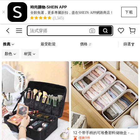
squishy
時尚購物-SHEIN APP
×
plus size women tshirt
下載
全館免運，更多專屬折扣，盡在SHEIN·APP網路商店！
(1,345)
法式穿搭
キャミ
lace shirts
推薦
最受歡迎
價格
篩選
squishy
顏色
材質
plus size women tshirt
12 个带手柄的可堆叠塑料储物盒 - 多
功能家居、办公室和衣柜整理箱 - 适
僅剩1件