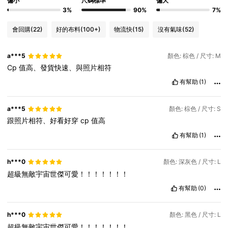
偏小
尺碼標準
偏大
3%
90%
7%
會回購
(22)
好的布料
(100+)
物流快
(15)
沒有氣味
(52)
a***5
顏色: 棕色 / 尺寸: M
Cp
值高、發貨快速、與照片相符
有幫助
(1)
a***5
顏色: 棕色 / 尺寸: S
跟照片相符、好看好穿
cp
值高
有幫助
(1)
h***0
顏色: 深灰色 / 尺寸: L
超級無敵宇宙世傑可愛！！！！！！！
有幫助
(0)
h***0
顏色: 黑色 / 尺寸: L
超級無敵宇宙世傑可愛！！！！！！！