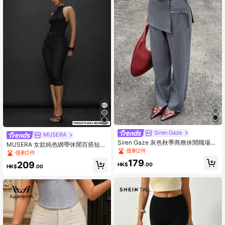
Siren Gaze
MUSERA
Siren Gaze 灰色秋季商務休閒職場女
MUSERA 女款純色綁帶休閒百搭短款
裝長褲，純色修身直筒雙層設計高腰
僅剩2件
緊身褲 聖誕節假期
僅剩2件
剪裁西裝褲
179
209
HK$
.00
HK$
.00