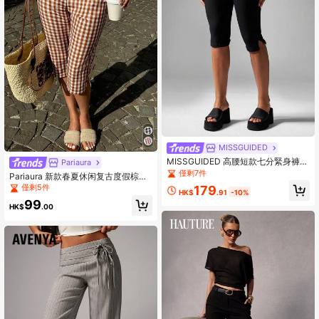
MISSGUIDED
MISSGUIDED 高腰短款七分緊身褲
Pariaura
側開衩設計 壓縮運動跑步瑜珈健身機
僅剩7件
Pariaura 新款春夏休闲复古度假棕色
能褲 吸濕排汗 四向彈性
格子七点修身长裤，女士度假休闲
僅剩5件
179
HK$
.91
-10%
裤，夏季休闲裤，格子裤，野餐裤，
99
女士方格裤
HK$
.00