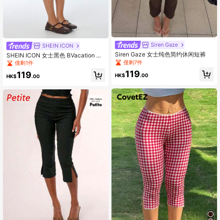
Siren Gaze
SHEIN ICON
Siren Gaze 女士纯色简约休闲短裤
SHEIN ICON 女士黑色 BVacation 纯
色休闲裤，饰有蝴蝶结，适合春夏穿
僅剩7件
僅剩1件
着
119
119
HK$
.00
HK$
.00