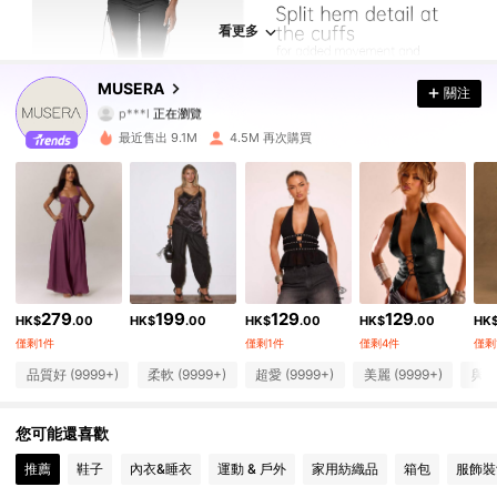
4.3M 追蹤者
4.85
看更多
4.3M 追蹤者
4.85
MUSERA
關注
p***l
正在瀏覽
4.3M 追蹤者
4.85
最近售出 9.1M
4.5M 再次購買
4.3M 追蹤者
4.85
4.3M 追蹤者
4.85
4.3M 追蹤者
4.85
279
199
129
129
4.3M 追蹤者
4.85
HK$
.00
HK$
.00
HK$
.00
HK$
.00
HK
僅剩1件
僅剩1件
僅剩4件
僅剩
4.3M 追蹤者
4.85
品質好 (9999+)
柔軟 (9999+)
超愛 (9999+)
美麗 (9999+)
與圖
4.3M 追蹤者
4.85
您可能還喜歡
推薦
鞋子
內衣&睡衣
運動 & 戶外
家用紡織品
箱包
服飾裝
4.3M 追蹤者
4.85