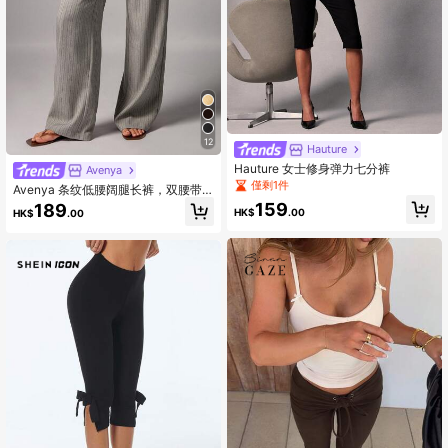
12
Hauture
Hauture 女士修身弹力七分裤
Avenya
僅剩1件
Avenya 条纹低腰阔腿长裤，双腰带
装饰，简约优雅通勤休闲直筒西装
159
189
HK$
.00
HK$
.00
裤，宽松版型，适合秋冬季节，复古
风，感恩节等场合，尽显优雅气质。