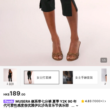
1/5
女士打底褲
女士手鍊套裝
售完
2
品項
2
品
189
HK$
.00
MUSERA 侧系带七分裤 夏季 Y2K 90 年
4.83
(
1000+
)
代可爱性感度假优雅伊比沙岛音乐节俱乐部
派对春季假日休闲