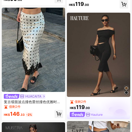
穿搭
119
HK$
.00
HUACAITA
僅剩2件
复古缎面波点撞色蕾丝撞色优雅时尚
百搭女裙
119
僅剩2件
HK$
.00
146
Hauture
HK$
.33
-2%