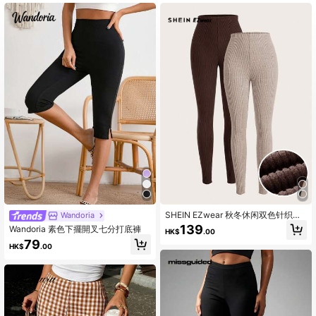
SHEIN EZwear 秋冬休闲双色针织紧
Wandoria
身打底裤
139
Wandoria 素色下擺開叉七分打底褲
HK$
.00
79
HK$
.00