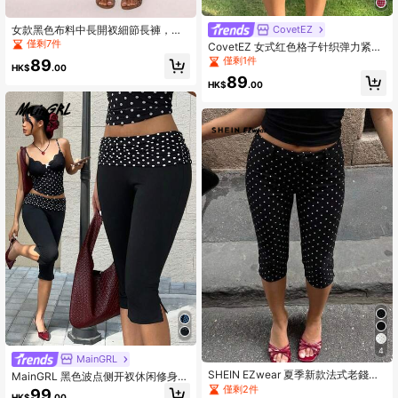
女款黑色布料中長開衩細節長褲，修
CovetEZ
身版型，彈性九分褲，夏季穿著，適
僅剩7件
CovetEZ 女式红色格子针织弹力紧身
合嬌小女性
裤
僅剩1件
89
HK$
.00
89
HK$
.00
4
MainGRL
SHEIN EZwear 夏季新款法式老錢風
MainGRL 黑色波点侧开衩休闲修身七
黑色波點修身七分褲，休閒通勤約會
分裤，女士款，新年女装，休闲女装
僅剩2件
99
HK$
.00