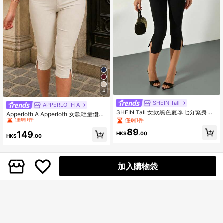
4
SHEIN Tall
High Repeat Customers
APPERLOTH A
SHEIN Tall 女款黑色夏季七分緊身
僅剩1件
Apperloth A Apperloth 女款輕量優雅
褲，純色休閒修身開衩褲腳運動服，
僅剩1件
卡其色彈性開衩下擺緊身褲，修身顯
High Repeat Customers
High Repeat Customers
商務教師穿搭，老錢風約會七分褲，
瘦七分褲附拉鍊，休閒日常與約會穿
89
僅剩1件
僅剩1件
149
適合高個女性
HK$
.00
搭夏季款
HK$
.00
High Repeat Customers
僅剩1件
加入購物袋