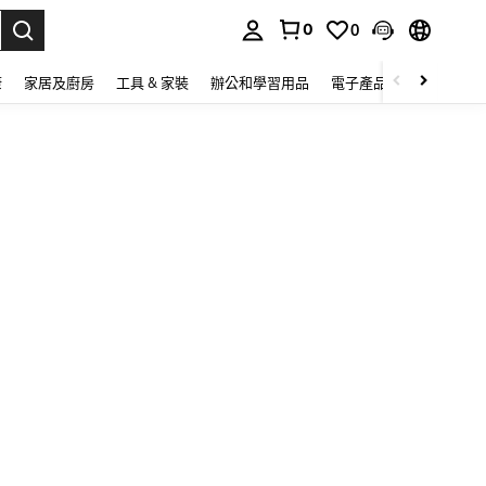
0
0
lect.
康
家居及廚房
工具 & 家裝
辦公和學習用品
電子產品
玩具
家