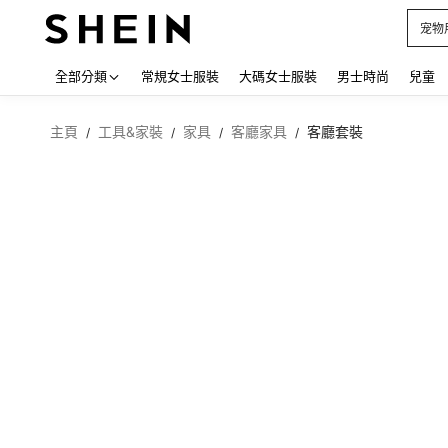
占卜
Use up
全部分類
常規女士服裝
大碼女士服裝
男士時尚
兒童
主頁
工具&家裝
家具
客廳家具
客廳套裝
/
/
/
/