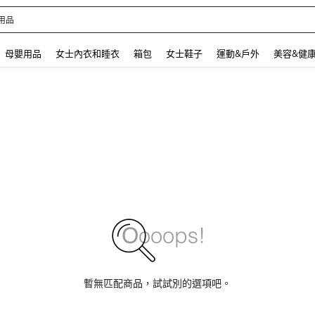
 and down arrow keys to navigate search 最近搜尋 and 搜索發現. Press Enter to se
母嬰用品
女士內衣和睡衣
箱包
女士鞋子
運動&戶外
美容&健
暫無匹配商品，試試別的選項吧。