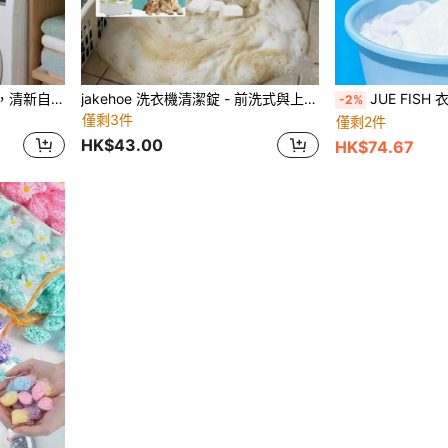
洗衣粉，清洁、去污、柔顺，清新自然香型，适合日常家庭洗衣
jakehoe 洗衣機清潔錠 - 前洗式與上洗式洗衣機深層除垢除臭劑 | 強力除垢與污漬清除，適用於硬水地區 | 清潔滾筒、桶身、水泵、過濾器及橡膠門封條 | 除臭清潔用品
JUE FISH 衣物清潔粉：將兩湯匙洗衣粉加入洗衣機滾筒，放
-2%
僅剩3件
僅剩2件
HK$43.00
HK$74.67