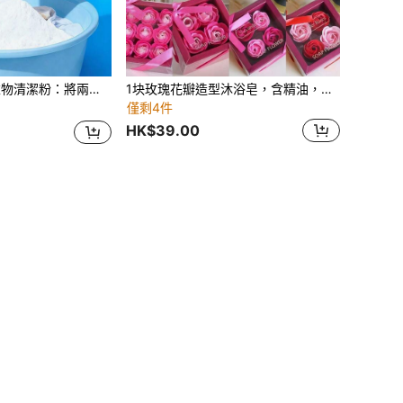
入使用過的衣物、毛巾等，然後烘乾衣物。溫和清潔、去除污漬、留香，日常家用衣物清潔粉
1块玫瑰花瓣造型沐浴皂，含精油，香味淡雅，适合情人节、母亲节、婚礼派对等场合。玫瑰香皂，温和清洁，花朵造型，女士礼品皂，派对礼品，浪漫礼物皂，装饰花朵皂。
僅剩4件
HK$39.00