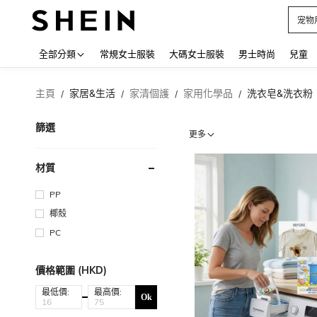
占卜
Use up
全部分類
常規女士服裝
大碼女士服裝
男士時尚
兒童
主頁
家居&生活
家清個護
家用化學品
洗衣皂&洗衣粉
/
/
/
/
篩選
更多
材質
PP
椰殼
PC
價格範圍 (HKD)
最低價:
最高價:
Ok