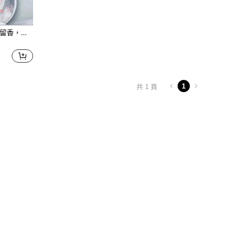
100/200 粒洗衣香珠，持久留香，色彩鲜艳，适合居家和旅行，温和呵护衣物，水溶性，无残留，深层清洁，衣物柔顺剂，花香洗衣珠，洗衣机香珠，持久留香洗衣珠，洗衣护理清洁用品，清洁工具，公寓必需品，现代去污解决方案
1
共 1 頁