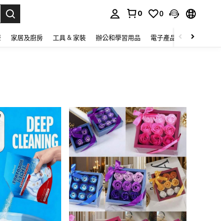
0
0
lect.
康
家居及廚房
工具 & 家裝
辦公和學習用品
電子產品
玩具
家