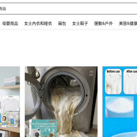
 and down arrow keys to navigate search 最近搜尋 and 搜索發現. Press Enter to se
母嬰用品
女士內衣和睡衣
箱包
女士鞋子
運動&戶外
美容&健