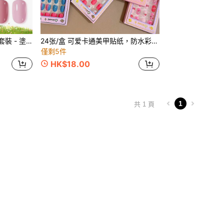
6入組/4ML兒童趣味指甲油套裝 - 塗鴉色彩美甲水性免烤多色組合閃亮亮片壓克力指甲油 高光澤 - 適用於兒童美甲、美甲沙龍、家庭DIY及節日趣味
24张/盒 可爱卡通美甲贴纸，防水彩色美甲贴花，派对礼品，生日礼物 美甲用品
僅剩5件
HK$18.00
1
共 1 頁