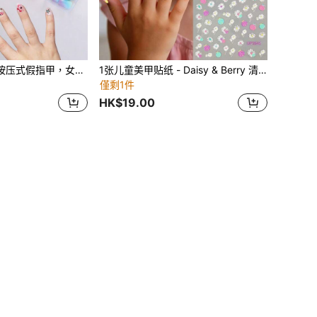
NAIO 576片儿童按压式假指甲，女童全覆盖短款假指甲，儿童美甲装饰（可爱图案）
1张儿童美甲贴纸 - Daisy & Berry 清新卡通风格，可爱俏皮的装饰贴纸，非常适合儿童美甲DIY用品和礼物
僅剩1件
HK$19.00