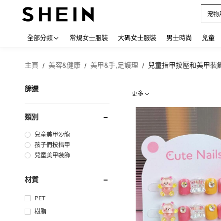
占卜
Use up
全部分類
常規女士服裝
大碼女士服裝
男士時尚
兒童
主頁
美容&健康
美甲&手,足護理
兒童指甲按壓和美甲裝
/
/
/
篩選
更多
類別
兒童美甲沙龍
孩子們按指甲
兒童美甲裝飾
材質
PET
樹脂