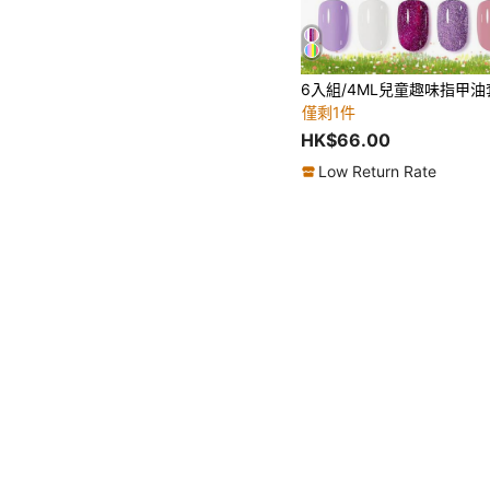
僅剩1件
HK$66.00
Low Return Rate