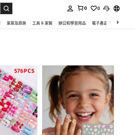
0
0
lect.
康
家居及廚房
工具 & 家裝
辦公和學習用品
電子產品
玩具
家