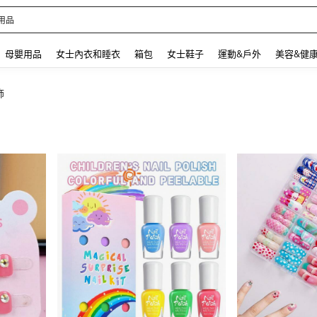
 and down arrow keys to navigate search 最近搜尋 and 搜索發現. Press Enter to se
母嬰用品
女士內衣和睡衣
箱包
女士鞋子
運動&戶外
美容&健
飾