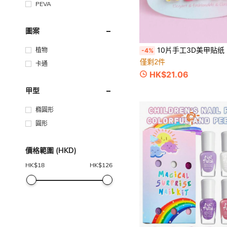
PEVA
圖案
10片手工3D美甲贴纸，夏季短方形甲片，超亮亚克力儿童假指甲，多彩时尚可爱小熊图案，轻盈奢华，闪亮水钻，可重复使用，甜美可爱，简约优雅的美甲套装，
植物
-4%
僅剩2件
卡通
HK$21.06
甲型
橢圓形
圓形
價格範圍 (HKD)
HK$
18
HK$
126