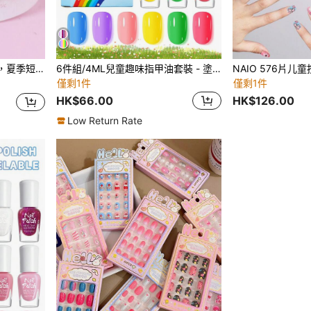
配有可拆卸美甲贴纸，适合节日、派对、聚会、约会、日常佩戴
6件組/4ML兒童趣味指甲油套裝 - 塗鴉彩色美甲水性免烘烤多色組合閃亮亮片壓克力指甲油 高光澤 - 適用於兒童美甲、美甲沙龍、家庭DIY及節慶趣味
僅剩1件
僅剩1件
HK$66.00
HK$126.00
Low Return Rate