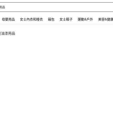
用品
 and down arrow keys to navigate search 最近搜尋 and 搜索發現. Press Enter to se
母嬰用品
女士內衣和睡衣
箱包
女士鞋子
運動&戶外
美容&健
童油漆用品