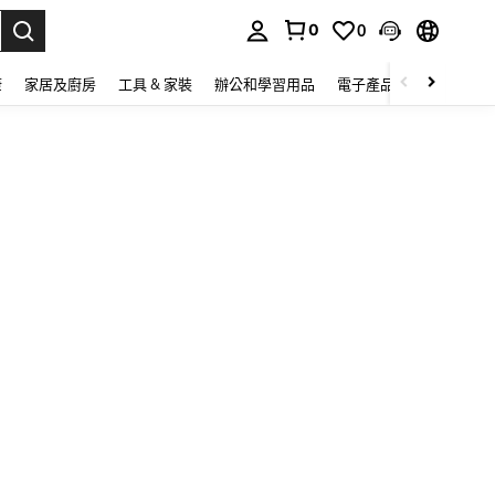
0
0
lect.
康
家居及廚房
工具 & 家裝
辦公和學習用品
電子產品
玩具
家