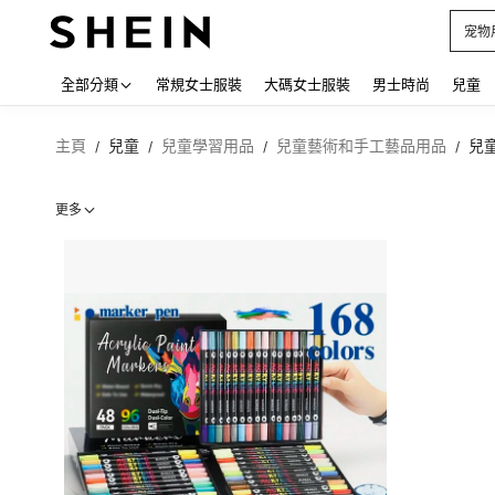
宠物
Use up
全部分類
常規女士服裝
大碼女士服裝
男士時尚
兒童
主頁
兒童
兒童學習用品
兒童藝術和手工藝品用品
兒
/
/
/
/
更多