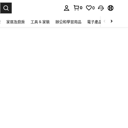
0
0
lect.
康
家居及廚房
工具 & 家裝
辦公和學習用品
電子產品
玩具
家