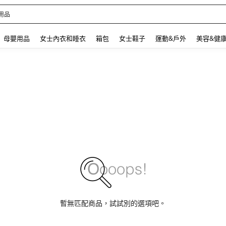
 and down arrow keys to navigate search 最近搜尋 and 搜索發現. Press Enter to se
母嬰用品
女士內衣和睡衣
箱包
女士鞋子
運動&戶外
美容&健
暫無匹配商品，試試別的選項吧。