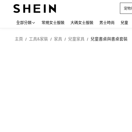
占卜
Use up
全部分類
常規女士服裝
大碼女士服裝
男士時尚
兒童
主頁
工具&家裝
家具
兒童家具
兒童書桌與書桌套裝
/
/
/
/