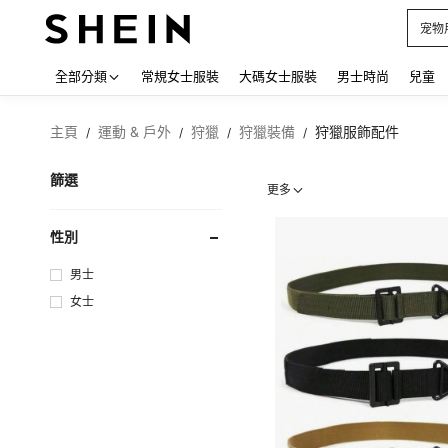
占卜
Use up
全部分類
常規女士服裝
大碼女士服裝
男士時尚
兒童
主頁
運動 & 戶外
狩獵
狩獵裝備
狩獵服飾配件
/
/
/
/
篩選
更多
性別
男士
女士