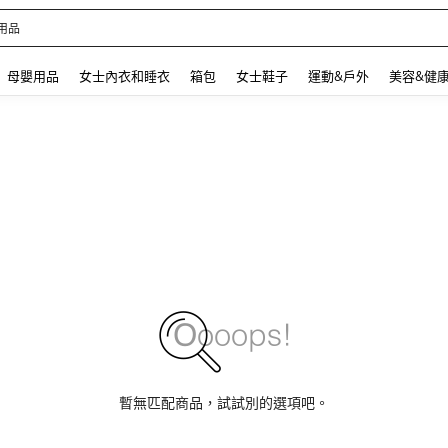
 and down arrow keys to navigate search 最近搜尋 and 搜索發現. Press Enter to se
母嬰用品
女士內衣和睡衣
箱包
女士鞋子
運動&戶外
美容&健
暫無匹配商品，試試別的選項吧。