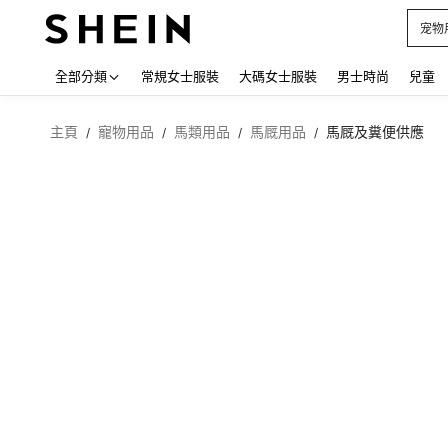
占卜
Use up
全部分類
常規女士服裝
大碼女士服裝
男士時尚
兒童
主頁
寵物用品
馬類用品
馬厩用品
馬厩及糞便供應
/
/
/
/