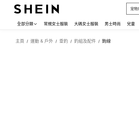
占卜
Use up
全部分類
常規女士服裝
大碼女士服裝
男士時尚
兒童
主頁
運動 & 戶外
垂釣
釣組及配件
鉤線
/
/
/
/