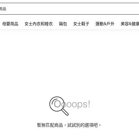
 and down arrow keys to navigate search 最近搜尋 and 搜索發現. Press Enter to se
母嬰用品
女士內衣和睡衣
箱包
女士鞋子
運動&戶外
美容&健
暫無匹配商品，試試別的選項吧。