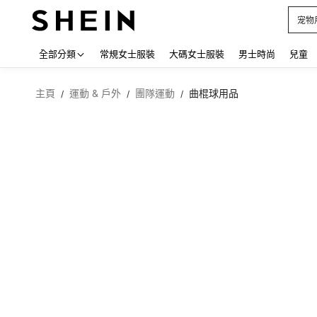
占卜
Use up
全部分類
常規女士服裝
大碼女士服裝
男士時尚
兒童
主頁
運動 & 戶外
團隊運動
曲棍球用品
/
/
/