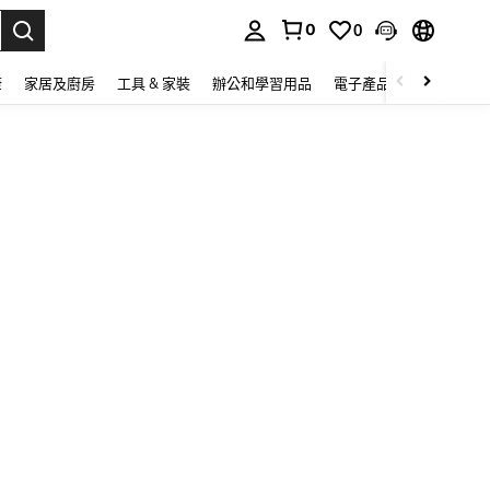
0
0
lect.
康
家居及廚房
工具 & 家裝
辦公和學習用品
電子產品
玩具
家