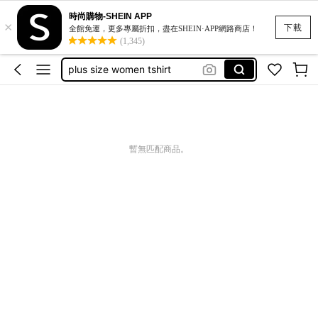
時尚購物-SHEIN APP
×
lace shirts
下載
全館免運，更多專屬折扣，盡在SHEIN·APP網路商店！
(1,345)
melcola
plus size women tshirt
法式穿搭
キャミ
lace shirts
暫無匹配商品。
melcola