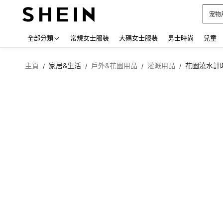
占卜
Use up
全部分類
常規女士服裝
大碼女士服裝
男士時尚
兒童
主頁
家居&生活
戶外&花園用品
灌溉用品
花園澆水計
/
/
/
/