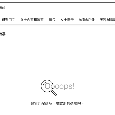
 and down arrow keys to navigate search 最近搜尋 and 搜索發現. Press Enter to se
母嬰用品
女士內衣和睡衣
箱包
女士鞋子
運動&戶外
美容&健
時器
暫無匹配商品，試試別的選項吧。