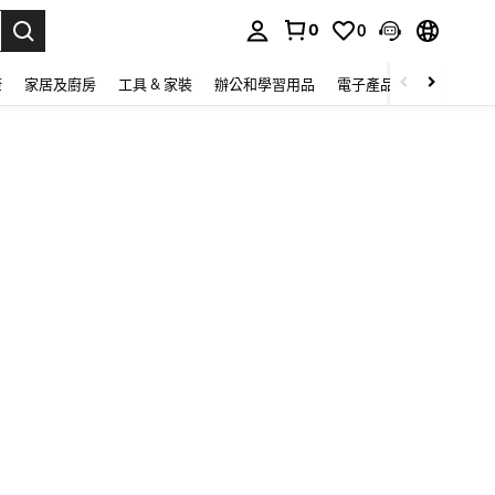
0
0
lect.
康
家居及廚房
工具 & 家裝
辦公和學習用品
電子產品
玩具
家