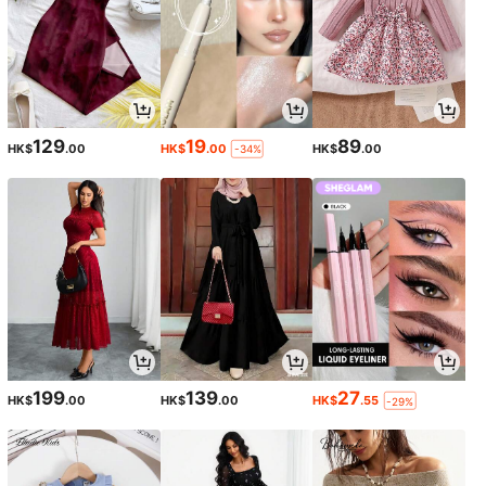
129
19
89
HK$
.00
HK$
.00
HK$
.00
-34%
199
139
27
HK$
.00
HK$
.00
HK$
.55
-29%