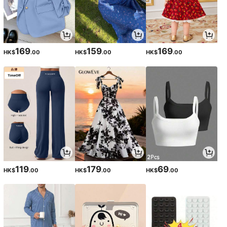
169
159
169
HK$
.00
HK$
.00
HK$
.00
119
179
69
HK$
.00
HK$
.00
HK$
.00