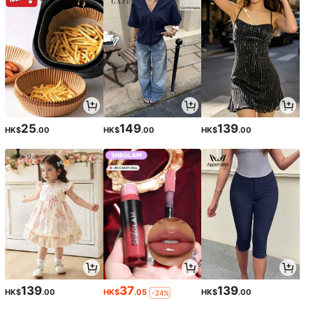
25
149
139
HK$
.00
HK$
.00
HK$
.00
139
37
139
HK$
.00
HK$
.05
HK$
.00
-24%