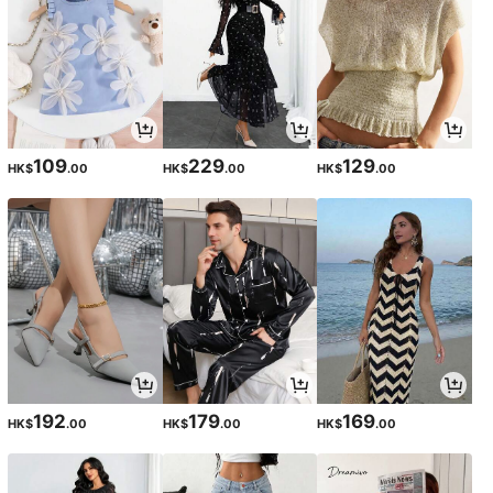
109
229
129
HK$
.00
HK$
.00
HK$
.00
192
179
169
HK$
.00
HK$
.00
HK$
.00