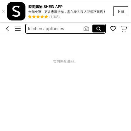
poubelle
時尚購物-SHEIN APP
×
kitchen appliance
下載
全館免運，更多專屬折扣，盡在SHEIN·APP網路商店！
(1,345)
kitchen appliances
垃圾桶
waste bin
poubelle
kitchen appliance
暫無匹配商品。