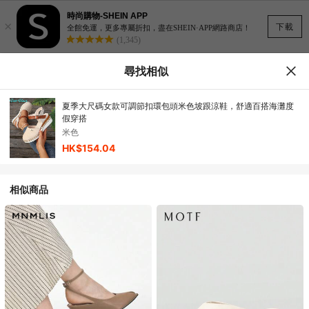
時尚購物-SHEIN APP
×
下載
全館免運，更多專屬折扣，盡在SHEIN·APP網路商店！
(1,345)
尋找相似
夏季大尺碼女款可調節扣環包頭米色坡跟涼鞋，舒適百搭海灘度
假穿搭
米色
HK$154.04
相似商品