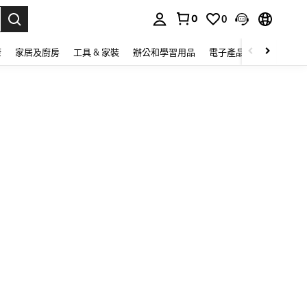
0
0
lect.
康
家居及廚房
工具 & 家裝
辦公和學習用品
電子產品
玩具
家