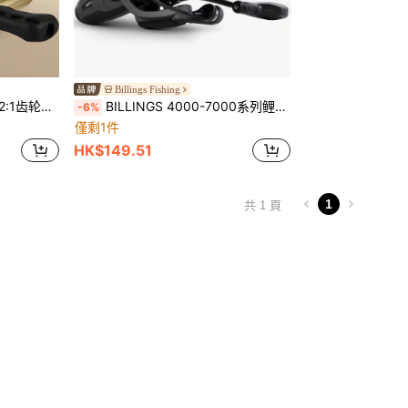
Billings Fishing
属线杯，折叠摇臂，左右摇柄可互换
BILLINGS 4000-7000系列鲤鱼渔线轮，最大拖拽力10公斤，双刹车系统，瞬时防反转，金属线杯和摇臂，适用于海水或淡水。
-6%
僅剩1件
HK$149.51
1
共 1 頁