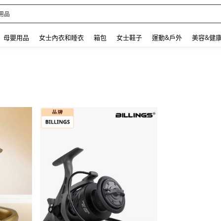
 and down arrow keys to navigate search 最近搜尋 and 搜索發現. Press Enter to se
母嬰用品
女士內衣和睡衣
箱包
女士鞋子
運動&戶外
美容&健