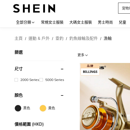
占卜
Use up
全部分類
常規女士服裝
大碼女士服裝
男士時尚
兒童
主頁
運動 & 戶外
垂釣
釣魚線輪及配件
漁輪
/
/
/
/
篩選
更多
尺寸
2000 Series
5000 Series
顏色
黑色
黃色
價格範圍 (HKD)