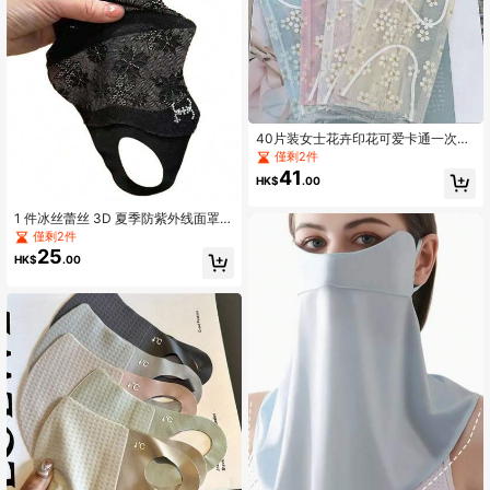
40片装女士花卉印花可爱卡通一次性
口罩，轻薄透气，独立包装，时尚潮
僅剩2件
流风，夏季
41
HK$
.00
1 件冰丝蕾丝 3D 夏季防紫外线面罩，
冰爽防晒面罩 UPF50+，护眼颈套
僅剩2件
25
HK$
.00