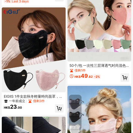
High Repeat Customers
-1%
Last 3 days
僅剩2件
50个/包 一次性三层薄透气时尚混色
口罩 - 透气舒适，男女通用，适合户
僅剩1件
外活动，时尚轻便布口罩
49
HK$
.82
-2%
EIGIIS 1件女款秋冬輕量時尚面罩，3
D防護透氣戶外防風保暖加厚內裡面
一年前成立
僅剩3件
罩，可調節耳掛，透氣可重複使用
23
HK$
.00