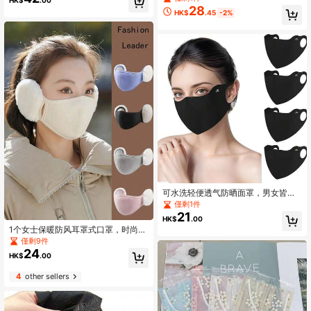
HK$
.00
28
High Repeat Customers
HK$
.45
-2%
僅剩2件
可水洗轻便透气防晒面罩，男女皆
宜，适合运动、园艺等场合。
僅剩1件
21
HK$
.00
1个女士保暖防风耳罩式口罩，时尚户
外骑行口罩，适合秋冬季节
僅剩9件
24
HK$
.00
4
other sellers