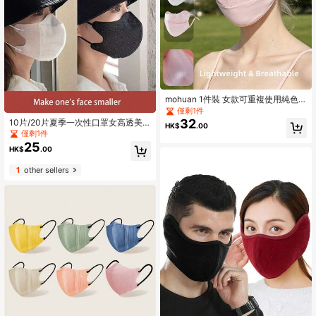
mohuan 1件裝 女款可重複使用純色
字母設計透氣遮陽面罩，附可調節耳
僅剩1件
帶，適合春、夏、秋季，夏季防曬必
32
10片/20片夏季一次性口罩女高透美
HK$
.00
備
白级别3d立体白脸小巧独立包装男女
僅剩1件
同款
25
HK$
.00
1
other sellers