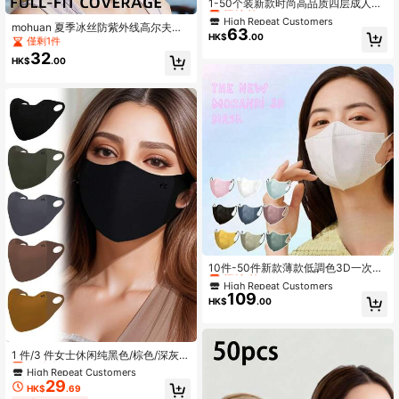
僅剩1件
1-50个装新款时尚高品质四层成人口
罩，一次性3D立体独立包装，方便户
High Repeat Customers
High Repeat Customers
mohuan 夏季冰丝防紫外线高尔夫跑
外旅行
63
僅剩1件
僅剩1件
HK$
.00
步面罩，女士冰丝防晒面罩，女士防
僅剩1件
High Repeat Customers
紫外线遮阳帽，透气户外运动防晒面
32
HK$
.00
罩
僅剩1件
High Repeat Customers
僅剩2件
10件-50件新款薄款低調色3D一次性
口罩，男女通用，白色口罩無需染
High Repeat Customers
High Repeat Customers
色，無味，其他顏色口罩通風後可能
109
僅剩2件
僅剩2件
HK$
.00
仍有輕微氣味，口罩尺寸詳情請見圖
High Repeat Customers
片
僅剩2件
High Repeat Customers
僅剩2件
1 件/3 件女士休闲纯黑色/棕色/深灰色
防风保暖加厚柔软防护眼角罩，适合
High Repeat Customers
High Repeat Customers
旅行、户外、骑行、日常搭配
29
僅剩2件
僅剩2件
HK$
.69