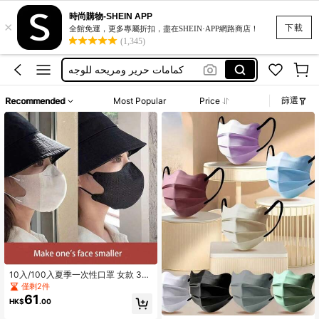
耳が痛くないマスク
時尚購物-SHEIN APP
×
cubrebocas
下載
全館免運，更多專屬折扣，盡在SHEIN·APP網路商店！
(1,345)
كمامات حرير ومريحه للوجه
face mask for women
tali masker hijab
篩選
Recommended
Most Popular
Price
耳が痛くないマスク
cubrebocas
10入/100入夏季一次性口罩 女款 3D
立體白色面罩 小包裝 學校適用
僅剩2件
61
HK$
.00