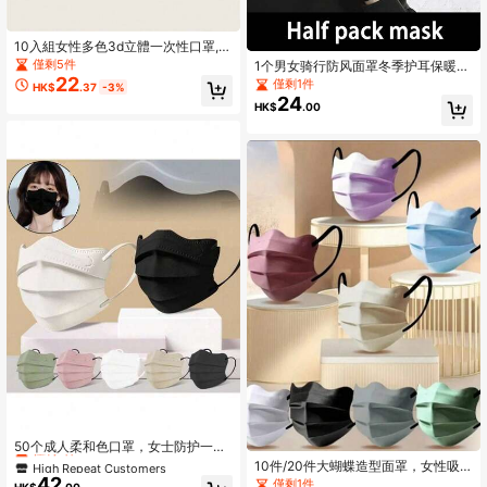
10入組女性多色3d立體一次性口罩,3
層保護,輕盈透氣,防曬,夏季必備
僅剩5件
1个男女骑行防风面罩冬季护耳保暖神
22
器冬季口罩耳包防冻耳罩
僅剩1件
HK$
.37
-3%
24
HK$
.00
High Repeat Customers
僅剩2件
50个成人柔和色口罩，女士防护一次
性三层口罩，蝴蝶图案
High Repeat Customers
High Repeat Customers
10件/20件大蝴蝶造型面罩，女性吸
42
睛波浪雲V型臉部修容小面罩
僅剩2件
僅剩2件
僅剩1件