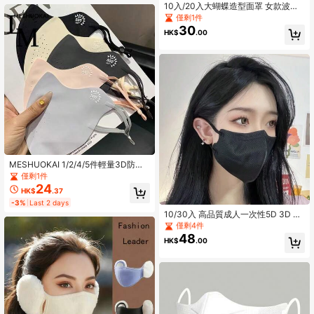
10入/20入大蝴蝶造型面罩 女款波浪
雲紋V臉修飾小面罩
僅剩1件
30
HK$
.00
MESHUOKAI 1/2/4/5件輕量3D防紫
外線面罩，透氣防風防曬面罩，女款
僅剩1件
High Repeat Customers
夏季騎行戶外日常配戴
24
HK$
.37
僅剩4件
-3%
Last 2 days
High Repeat Customers
High Repeat Customers
10/30入 高品質成人一次性5D 3D K
僅剩4件
僅剩4件
N95防護口罩，4層設計，男女通用
High Repeat Customers
48
HK$
.00
僅剩4件