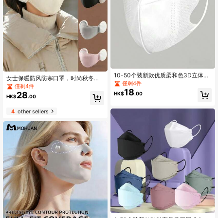
10-50个装新款优质柔和色3D立体一
女士保暖防风防寒口罩，时尚秋冬口
次性口罩，男女通用设计，口罩有助
僅剩4件
罩，一体式耳罩，3D面部防护，适合
僅剩4件
于修饰脸型
18
户外骑行
28
HK$
.00
HK$
.00
4
other sellers
High Repeat Customers