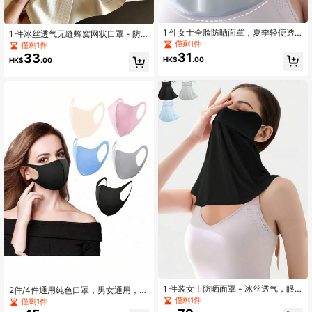
1 件女士全脸防晒面罩，夏季轻便透
1 件冰丝透气无缝蜂窝网状口罩 - 防
气防紫外线面部和颈部保护罩，适合
紫外线、高可见度、有弹性、户外使
僅剩1件
僅剩1件
骑自行车、驾驶，22x29x90 厘米
用、针织、透气、冰丝（粘胶纤维）
31
33
HK$
.00
HK$
.00
1 件装女士防晒面罩 - 冰丝透气，眼
2件/4件通用純色口罩，男女通用，適
角设计，渐变纯色，适合夏季户外活
合日常配戴，多色可選
僅剩1件
僅剩1件
动