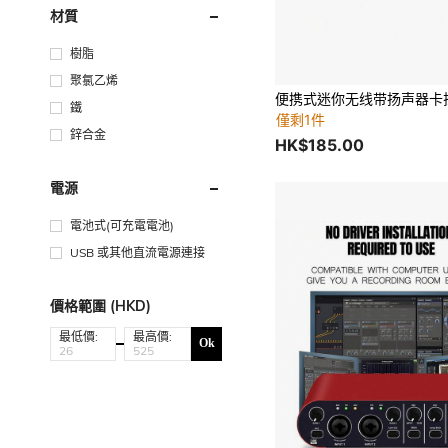
材質
樹脂
聚氯乙烯
鐵
僅剩1件
鋅合金
HK$185.00
電源
電池式(可充電電池)
USB 或其他直流電源連接
價格範圍 (HKD)
最低價:
最高價:
Ok