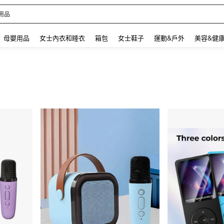
 and down arrow keys to navigate search 最近搜尋 and 搜索發現. Press Enter to se
母嬰用品
女士內衣和睡衣
箱包
女士鞋子
運動&戶外
美容&健