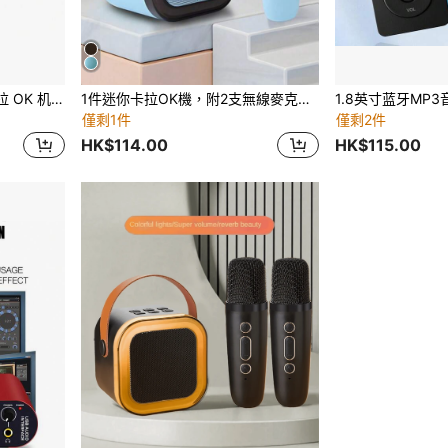
便携式迷你无线带扬声器卡拉 OK 机带麦克风蓝牙扬声器适用于 KTV 户外扬声器派对完美礼物
1件迷你卡拉OK機，附2支無線麥克風，便攜式無線RGB燈光禮品喇叭組，家用卡拉OK機，便攜式手持卡拉OK麥克風喇叭，適合家庭聚會、生日、宿舍卡拉OK
僅剩1件
僅剩2件
HK$114.00
HK$115.00