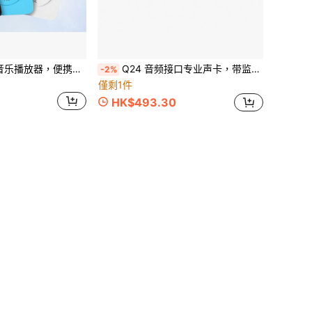
1.8英寸蓝牙MP3音乐播放器，便携式MP4音频播放器，带MP3卡槽，150mAh电池
Q24 音频接口专业声卡，带监听功能，适用于电吉他现场录音，也适用于录音棚、歌手、麦克风等。
-2%
僅剩1件
HK$493.30