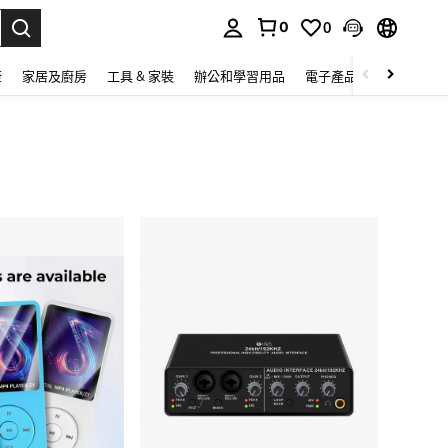
0
0
lect.
康
家居及廚房
工具 & 家裝
辦公和學習用品
電子產品
玩具
家