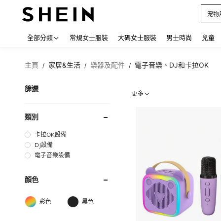
占卜
Use up
全部分類
常規女士服裝
大碼女士服裝
男士時尚
兒童
主頁
家居&生活
樂器及配件
電子音樂、DJ和卡拉OK
/
/
/
篩選
更多
類別
卡拉OK設備
DJ設備
電子音樂設備
顏色
彩色
黑色