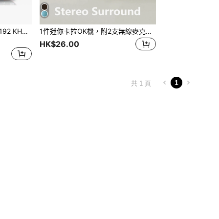
1 个 USB 音频接口，24 位/192 KHz，用于录制音乐，XLR 接口带 48 V 幻象电源，适用于 PC/Win/流媒体和吉他手、歌手、播客或制作人的音频盒
1件迷你卡拉OK機，附2支無線麥克風，便攜式無線RGB燈光禮品音箱套裝，家用卡拉OK機，便攜手持卡拉OK麥克風音箱，適合家庭聚會、生日派對及宿舍卡拉OK
HK$26.00
1
共 1 頁