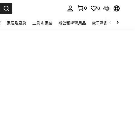
0
0
lect.
康
家居及廚房
工具 & 家裝
辦公和學習用品
電子產品
玩具
家