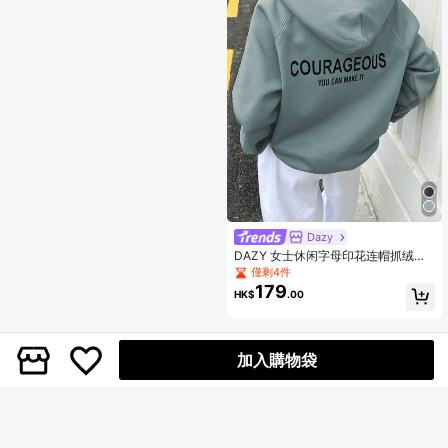
Dazy
DAZY 女士休闲字母印花连帽抓绒卫
衣，秋冬季
僅剩4件
179
HK$
.00
加入購物袋