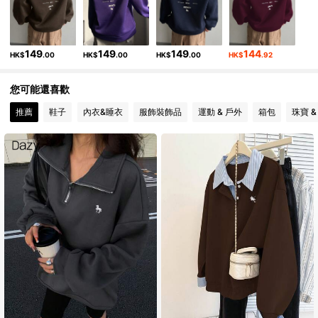
149
149
149
144
HK$
.00
HK$
.00
HK$
.00
HK$
.92
您可能還喜歡
推薦
鞋子
內衣&睡衣
服飾裝飾品
運動 & 戶外
箱包
珠寶 &