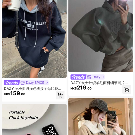
Dazy
DAZY 女士针织羊毛面料细节照片、
Dazy SPICE
219
家居服、室内/家居主镜头、展现环绕
DAZY 宽松抓绒撞色拼接字母印花连
HK$
.00
效果的环绕式款式、贴花连帽运动衫
159
帽衫，女款，长袖上衣，秋季服装卫
HK$
.00
秋冬
衣，冬季