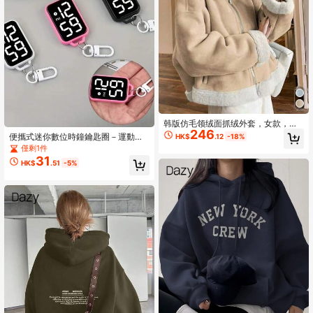
韩版仿毛领绒面抓绒外套，女款，拉
246
链闭合，加厚保暖内衬，适合秋冬季
便攜式迷你數位時鐘鑰匙圈－運動風
HK$
.12
-18%
穿着。
LED 數位顯示掛鉤口袋時鐘，聖誕
僅剩1件
節、生日/畢業禮物，返校用品
31
HK$
.51
-5%