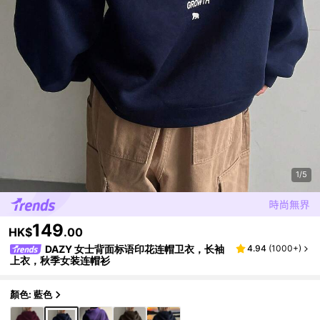
1/5
149
HK$
.00
DAZY 女士背面标语印花连帽卫衣，长袖
4.94
(
1000+
)
上衣，秋季女装连帽衫
顏色: 藍色