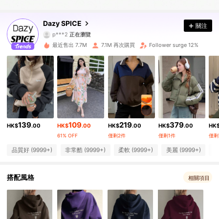
2M 追蹤者
4.91
Dazy SPICE
關注
2M 追蹤者
4.91
最近售出 7.7M
7.1M 再次購買
Follower surge 12%
2M 追蹤者
4.91
2M 追蹤者
4.91
2M 追蹤者
4.91
139
109
219
379
2M 追蹤者
4.91
HK$
.00
HK$
.00
HK$
.00
HK$
.00
HK
61% OFF
僅剩2件
僅剩1件
僅剩
2M 追蹤者
4.91
品質好 (9999+)
非常酷 (9999+)
柔軟 (9999+)
美麗 (9999+)
與
2M 追蹤者
4.91
搭配風格
相關項目
2M 追蹤者
4.91