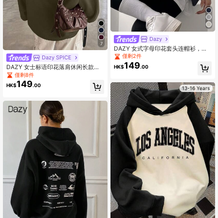
Dazy
7
DAZY 女式字母印花套头连帽衫，休
闲，秋冬，长袖上衣，秋季女装
僅剩2件
Dazy SPICE
149
DAZY 女士标语印花落肩休闲长款连
HK$
.00
帽运动衫
僅剩8件
149
HK$
.00
13-16 Years