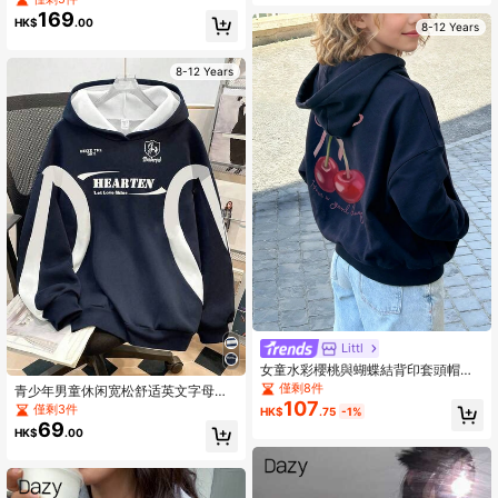
K街头风胶囊衣橱灰色夏季度假假日
169
HK$
.00
8-12 Years
8-12 Years
Littl
女童水彩櫻桃與蝴蝶結背印套頭帽顯
衛衣，Have A Good Day 字母圖案，
僅剩8件
青少年男童休闲宽松舒适英文字母撞
寬鬆長袖，甜美休閒風格
107
色街头风Y2K风格宽松长袖卫衣，适
僅剩3件
HK$
.75
-1%
合秋冬季穿着
69
HK$
.00