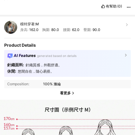
有幫助
(0)
模特穿著:
M
身高:
162.0
胸圍:
80.0
腰圍:
62.0
臀圍:
90.0
Product Details
AI Features
generated based on details
針織面料:
針織質感，外觀舒適。
休閒:
悠閒自在，隨心易搭。
Composition:
100% 滌綸
看更多