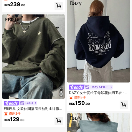
蓝
239
HK$
.00
Dazy SPICE
DAZY 女士宽松字母印花休闲卫衣 -
中国民族风和美式风格，长袖上衣，
僅剩3件
秋装连帽衫
159
Friful
HK$
.00
FRIFUL 女款休閒落肩長袖對比線條圖
案運動衫，秋冬款
僅剩2件
129
HK$
.00