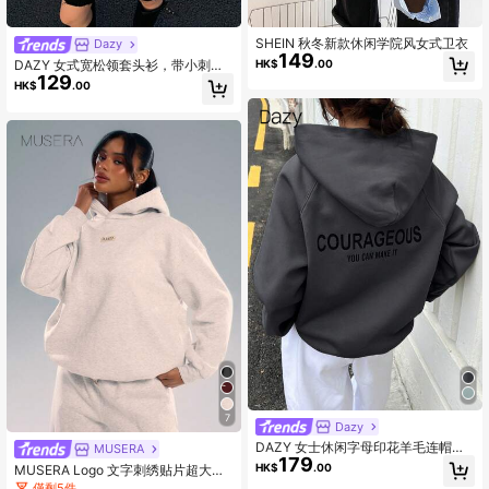
SHEIN 秋冬新款休闲学院风女式卫衣
Dazy
149
HK$
.00
DAZY 女式宽松领套头衫，带小刺绣
129
图案，秋季服装
HK$
.00
7
Dazy
DAZY 女士休闲字母印花羊毛连帽卫
MUSERA
179
衣，秋冬，长袖上衣，秋季女装
HK$
.00
MUSERA Logo 文字刺绣贴片超大款
连帽衫宽松卫衣返校舒适可爱休闲Y2
僅剩5件