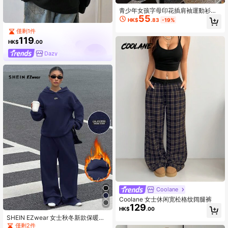
青少年女孩字母印花插肩袖運動衫，
55
適合學校、購物、街頭風、度假與日
HK$
.83
-19%
常穿著，適合作為家人禮物，秋冬款
僅剩1件
119
HK$
.00
Dazy
Coolane
Coolane 女士休闲宽松格纹阔腿裤
129
HK$
.00
SHEIN EZwear 女士秋冬新款保暖休
闲宽松连帽衫和运动裤两件套，海军
僅剩2件