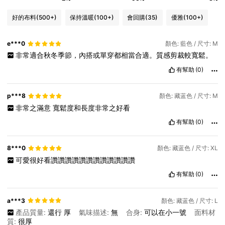
好的布料
(500+)
保持溫暖
(100+)
會回購
(35)
優雅
(100+)
e***0
顏色: 藍色 / 尺寸: M
非常適合秋冬季節，內搭或單穿都相當合適。質感剪裁較寬鬆。
有幫助
(0)
p***8
顏色: 藏蓝色 / 尺寸: M
非常之滿意
寬鬆度和長度非常之好看
有幫助
(0)
8***0
顏色: 藏蓝色 / 尺寸: XL
可愛很好看讚讚讚讚讚讚讚讚讚讚讚讚
有幫助
(0)
a***3
顏色: 藏蓝色 / 尺寸: L
產品質量:
還行
厚
氣味描述:
無
合身:
可以在小一號
面料材
質:
很厚