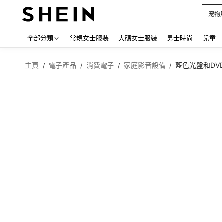
占卜
Use up
全部分類
常規女士服裝
大碼女士服裝
男士時尚
兒童
主頁
電子產品
消費電子
家庭影音設備
藍色光盤和DV
/
/
/
/