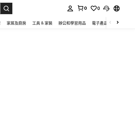
0
0
lect.
康
家居及廚房
工具 & 家裝
辦公和學習用品
電子產品
玩具
家