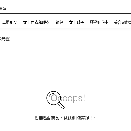
 and down arrow keys to navigate search 最近搜尋 and 搜索發現. Press Enter to se
母嬰用品
女士內衣和睡衣
箱包
女士鞋子
運動&戶外
美容&健
D光盤
暫無匹配商品，試試別的選項吧。