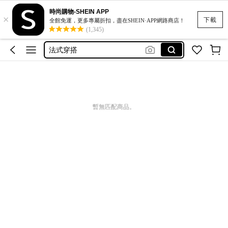
時尚購物-SHEIN APP
×
squishy
下載
全館免運，更多專屬折扣，盡在SHEIN·APP網路商店！
(1,345)
plus size women tshirt
法式穿搭
キャミ
lace shirts
squishy
暫無匹配商品。
plus size women tshirt