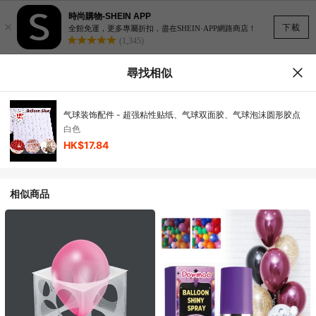
時尚購物-SHEIN APP
×
下載
全館免運，更多專屬折扣，盡在SHEIN·APP網路商店！
(1,345)
尋找相似
气球装饰配件 - 超强粘性贴纸、气球双面胶、气球泡沫圆形胶点
白色
HK$17.84
相似商品