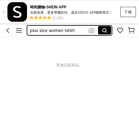
時尚購物-SHEIN APP
×
lace shirts
下載
全館免運，更多專屬折扣，盡在SHEIN·APP網路商店！
(1,345)
glider
plus size women tshirt
法式穿搭
キャミ
lace shirts
暫無匹配商品。
glider