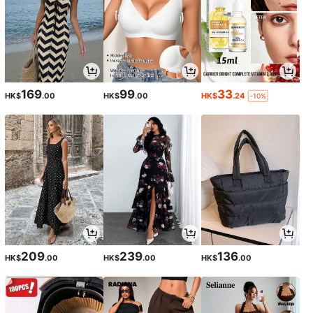
169
99
33
HK$
.00
HK$
.00
HK$
.24
-10%
209
239
136
HK$
.00
HK$
.00
HK$
.00