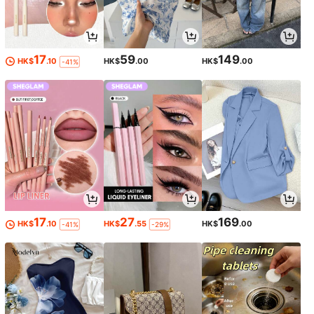
17
59
149
HK$
.10
HK$
.00
HK$
.00
-41%
17
27
169
HK$
.10
HK$
.55
HK$
.00
-41%
-29%