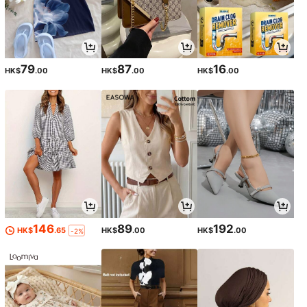
79
87
16
HK$
.00
HK$
.00
HK$
.00
146
89
192
HK$
.65
HK$
.00
HK$
.00
-2%