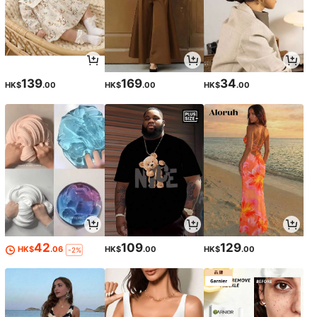
139
169
34
HK$
.00
HK$
.00
HK$
.00
42
109
129
HK$
.06
HK$
.00
HK$
.00
-2%