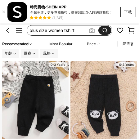
lace shirts
時尚購物-SHEIN APP
×
pantalon bébé garçon
下載
全館免運，更多專屬折扣，盡在SHEIN·APP網路商店！
(1,345)
plus size women tshirt
法式穿搭
キャミ
篩選
Recommended
Most Popular
Price
lace shirts
年齡
圖案
風格
pantalon bébé garçon
0-3 Years
0-3 Years