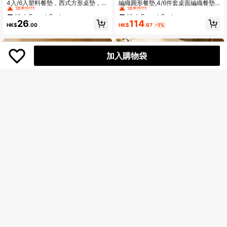
僅剩6件
僅剩6件
4入/6入塑料餐墊，西式方形桌墊，餐
編織圓形餐墊,4/6件套桌面編織餐墊,1
廳和廚房碗墊
5英寸,可清洗和防滑,適合家庭聚會,婚
High Repeat Customers
High Repeat Customers
High Repeat Customers
High Repeat Customers
禮派對（象牙白色）
僅剩6件
僅剩6件
僅剩6件
僅剩6件
114
26
HK$
.67
-1%
HK$
.00
High Repeat Customers
High Repeat Customers
僅剩6件
僅剩6件
加入購物袋
4
High Repeat Customers
僅剩2件
1/2/4/6/8件套简约渐变米色椭圆形涤
1/2/4 件套布艺节日桌垫，适用于婚礼
纶餐垫
派对餐桌装饰，PVC 铝箔餐垫，简约
High Repeat Customers
High Repeat Customers
僅剩3件
时尚，咖啡杯垫，防滑隔热垫，适用
僅剩2件
僅剩2件
125
31
于婚礼、节日庆典、野餐、生日派对
HK$
.00
HK$
.00
High Repeat Customers
餐桌布置餐垫
僅剩2件