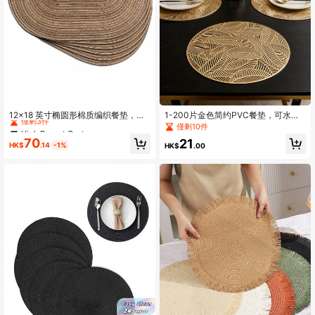
1.6K 追蹤者
4.88
High Repeat Customers
僅剩3件
12x18 英寸椭圆形棉质编织餐垫，椭
1-200片金色简约PVC餐垫，可水
圆形餐桌布，天然编织耐热餐垫，适
洗，易清洁，擦拭干净，防滑，餐桌
High Repeat Customers
High Repeat Customers
僅剩10件
合家庭聚会、婚礼、派对（棕色）
垫，甜蜜怀旧，优雅餐垫，餐桌布
僅剩3件
僅剩3件
70
21
置，厨房餐垫，节日婚礼装饰
HK$
.14
-1%
HK$
.00
High Repeat Customers
僅剩3件