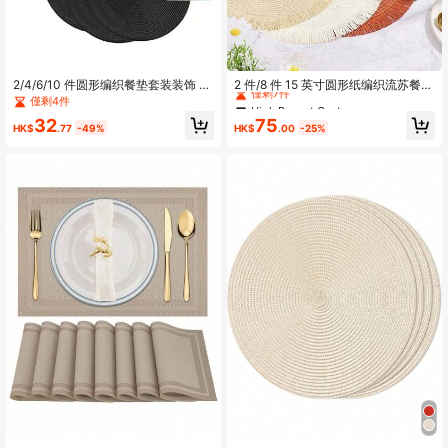
High Repeat Customers
僅剩7件
2/4/6/10 件圆形编织餐垫套装装饰 -
2 件/8 件 15 英寸圆形纸编织流苏餐
15 英寸耐热编织桌垫，适用于餐厅厨
垫，耐热桌垫，酒店和餐厅餐具装
僅剩4件
High Repeat Customers
High Repeat Customers
房装饰，防滑可洗杯垫，手工编织欧
饰，客厅餐桌装饰防滑垫，适用于家
僅剩7件
僅剩7件
32
75
式餐垫，适用于晚宴、家居和餐厅使
庭聚会、婚礼派对
HK$
.77
-49%
HK$
.00
-25%
High Repeat Customers
用（多色可选）
僅剩7件
High Repeat Customers
High Repeat Customers