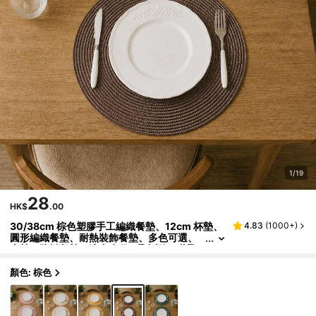
1/19
28
HK$
.00
30/38cm 棕色塑膠手工編織餐墊、12cm 杯墊、
4.83
(
1000+
)
圓形編織餐墊、耐熱裝飾餐墊、多色可選、
桌墊、防皺餐墊，適合生日、聖誕節、萬聖
節
顏色: 棕色