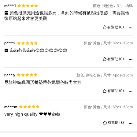
m***1
顏色: 淺粉色 / 尺寸: 均碼
顏色很漂亮用途也很多元，拿到的時候有被壓出痕跡，需要讓他
復原站起來才會更美觀
有幫助
(0)
p***2
顏色: 黃色 / 尺寸: 6Pcs-38cm
👍👍👍👍👍👍😍😍😍😍😍😍😍
有幫助
(0)
h***5
顏色: 綠松石色 / 尺寸: 4pcs-38cm
尼龍神編織圓形餐墊蒂芬妮顏色時尚大方
有幫助
(0)
m***m
顏色: 黃色 / 尺寸: 6Pcs-38cm
very
high
quality
❤️❤️❤️👍👍
有幫助
(8)