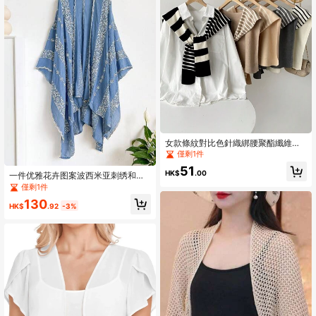
女款條紋對比色針織綁腰聚酯纖維裝
飾休閒度假披肩背心，戶外旅行與徒
僅剩1件
步配件
51
HK$
.00
一件优雅花卉图案波西米亚刺绣和服/
纱笼披肩，女士春夏沙滩罩衫，轻盈
僅剩1件
防晒开衫，百搭奢华装饰，理想的日
130
常穿着和礼物
HK$
.92
-3%