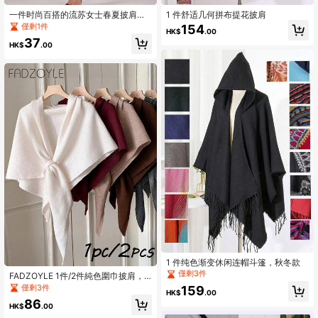
一件时尚百搭的流苏女士春夏披肩斗
1 件舒适几何拼布提花披肩
篷，适合多种场合搭配连衣裙。
僅剩1件
154
HK$
.00
37
HK$
.00
1 件纯色渐变休闲连帽斗篷，秋冬款
僅剩3件
FADZOYLE 1件/2件純色圍巾披肩，
穆斯林頭巾，四季通用秋冬保暖女款
僅剩3件
159
HK$
.00
針織打結開襟三角披肩，柔軟圍巾，
86
婚禮與禮品配件
HK$
.00