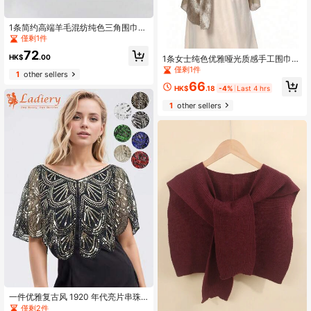
1条简约高端羊毛混纺纯色三角围巾，
女士时尚百搭，空调房三角披肩保暖
僅剩1件
围脖，可搭配连衣裙
72
HK$
.00
1条女士纯色优雅哑光质感手工围巾，
优雅休闲，可用作披肩、头巾或遮阳
僅剩1件
1
other sellers
帽，适合所有季节，是派对和夏季的
66
理想之选，是您服装的完美配饰。
HK$
.18
-4%
Last 4 hrs
1
other sellers
一件优雅复古风 1920 年代亮片串珠
披肩，手工装饰新娘披肩，婚礼派对
僅剩2件