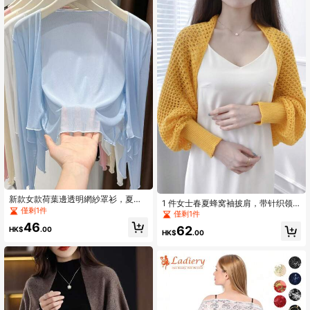
新款女款荷葉邊透明網紗罩衫，夏季
1 件女士春夏蜂窝袖披肩，带针织领
輕量防曬罩衫
僅剩1件
和镂空细节，时尚外套配饰女士
僅剩1件
46
62
HK$
.00
HK$
.00