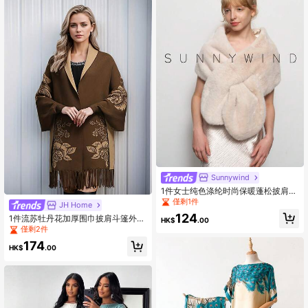
Sunnywind
1件女士纯色涤纶时尚保暖蓬松披肩，
适合新娘晚宴和日常穿着，可搭配连
僅剩1件
JH Home
衣裙、沙滩装、度假服饰，也是旅行
124
1件流苏牡丹花加厚围巾披肩斗篷外
必备单品。
HK$
.00
套，可搭配连衣裙
僅剩2件
174
HK$
.00