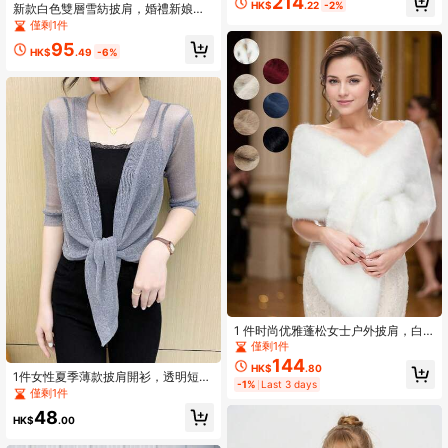
214
HK$
.22
-2%
新款白色雙層雪紡披肩，婚禮新娘禮
服外搭，立領荷葉邊蝴蝶結短披肩，
僅剩1件
伴娘晚禮服披肩，輕量夏季婚禮派對
95
披肩
HK$
.49
-6%
1 件时尚优雅蓬松女士户外披肩，白
色蓬松新娘婚礼披肩/披肩，适合新娘
僅剩1件
婚礼派对，黑色
144
HK$
.80
1件女性夏季薄款披肩開衫，透明短外
-1%
Last 3 days
套，寬鬆披風，陽光防護半袖頂部
僅剩1件
48
HK$
.00