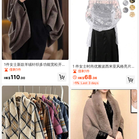
1件女士新款羊绒针织多功能宽松开衫
1 件女士时尚优雅波西米亚风格亮片
披肩，适合秋冬季穿着
僅剩1件
刺绣披肩/围巾，适合婚纱、新娘礼
僅剩1件
服、伴娘、舞会、晚会
110
68
HK$
.00
HK$
.06
-1%
Last 3 days