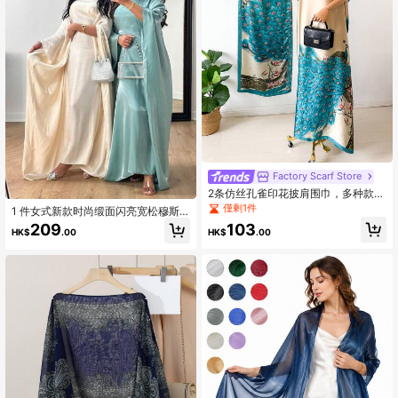
Factory Scarf Store
2条仿丝孔雀印花披肩围巾，多种款
式，女士沙滩罩衫，防晒，缎面围
僅剩1件
1 件女式新款时尚缎面闪亮宽松穆斯
巾，多功能连衣裙搭配。
林及地长袍，优雅长袖阿拉伯中东长
103
209
HK$
.00
HK$
.00
袍，适合派对、生日