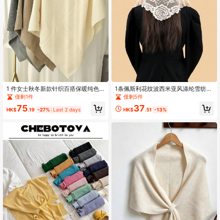
1 件女士秋冬新款针织百搭保暖纯色
1条佩斯利花纹波西米亚风涤纶雪纺蕾
斗篷披肩多功能纽扣格子围巾
丝边时尚围巾，多功能遮阳披肩，适
僅剩1件
僅剩5件
合所有季节，可用于日常穿着、度
75
37
假、旅行等场合，必备单品。
HK$
.19
-27%
Last 2 days
HK$
.51
-13%