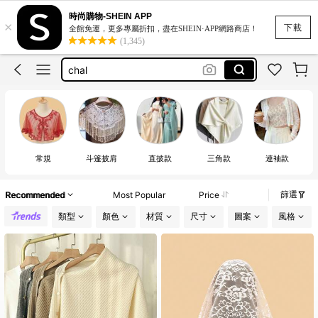
shawl
時尚購物-SHEIN APP
×
cape
下載
全館免運，更多專屬折扣，盡在SHEIN·APP網路商店！
(1,345)
chal
شال سميك منسوج دافئ
cape femme
shawl
cape
常規
斗篷披肩
直披款
三角款
連袖款
篩選
Recommended
Most Popular
Price
類型
顏色
材質
尺寸
圖案
風格