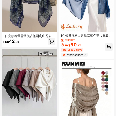
1件優雅風格大尺碼深藍色亮片晚宴禮
1件女款輕量雪紡復古佩斯利印花多功
服，新娘露肩設計，適合日常、度假
能寬鬆珍珠鈕扣圍巾披肩，適合旅行
僅剩1件
42
HK$
.00
及正式場合
與日常使用，春/夏，波希米亞風
50
HK$
.37
-1%
Last 2 days
2
other sellers