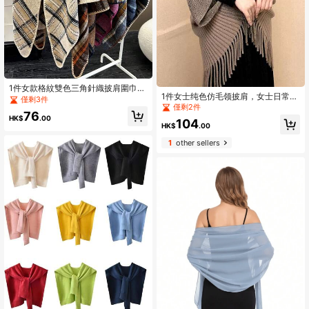
1件女款格紋雙色三角針織披肩圍巾，
1件女士纯色仿毛领披肩，女士日常开
復古波希米亞風，保暖配件
僅剩3件
衫，舒适保暖户外罩衫，精致和服式
僅剩2件
76
外套，适合日常穿着。
HK$
.00
104
HK$
.00
1
other sellers