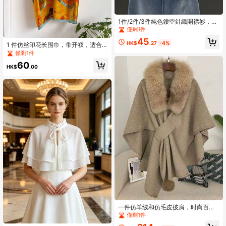
1件/2件/3件純色鏤空針織開襟衫，長
袖披肩襯衫，可搭配任何穿搭，展現
僅剩1件
身體曲線，旅行必備且百搭，適合送
45
給女朋友、好朋友的禮物，女性配
HK$
.27
-4%
1 件仿丝印花长围巾，带开衩，适合
件，趣味禮物，個性化禮物
女性日常使用，夏季遮盖和防晒
僅剩1件
60
HK$
.00
一件仿羊绒和仿毛皮披肩，时尚百
搭，适合日常穿着、参加派对、旅
僅剩1件
行，也是圣诞节送礼佳品。