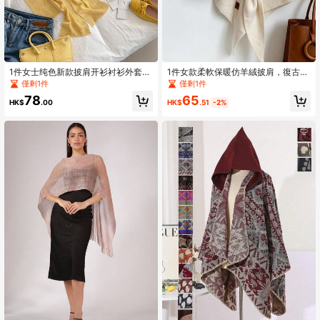
1件女士纯色新款披肩开衫衬衫外套，
1件女款柔軟保暖仿羊絨披肩，復古
办公室空调房肩部保暖围脖，旅行必
風，蝴蝶結扣設計，適合冬季與正式
僅剩1件
僅剩1件
备，假日必备
場合，婚禮圍巾
65
78
HK$
.51
-2%
HK$
.00