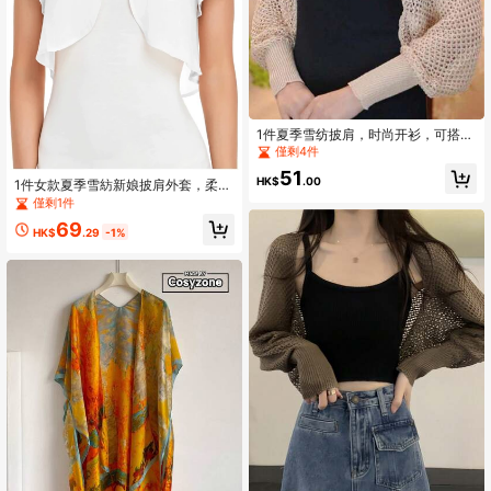
1件夏季雪纺披肩，时尚开衫，可搭配
旗袍或连衣裙，韩式网纱袖设计，防
僅剩4件
晒，度假旅行必备
51
HK$
.00
1件女款夏季雪紡新娘披肩外套，柔軟
雪紡披肩斗篷式短夾克，婚禮晚禮服
僅剩1件
配件，情人節適用
69
HK$
.29
-1%