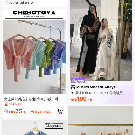
1
other sellers
Muslim Modest Abaya
最近售出 99K+
48K+ 再次購買
88K Followers
199
女士简约纯色针织披肩领开衫，时尚
HK$
.49
百搭，优雅肩部披肩，适合在空调房
僅剩2件
内穿着。
75
HK$
.35
-7%
Last 4 hrs