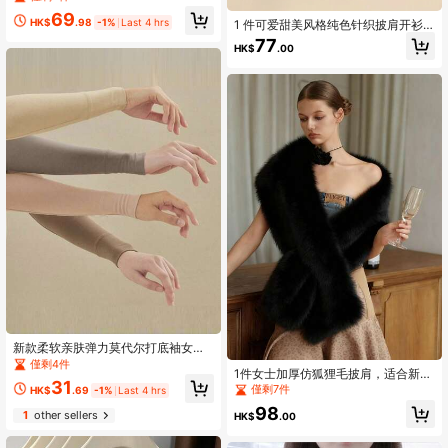
新娘礼服配饰
69
HK$
.98
-1%
Last 4 hrs
1 件可爱甜美风格纯色针织披肩开衫
女士，温暖肩部覆盖物，适合日常使
77
HK$
.00
用配饰女士
新款柔软亲肤弹力莫代尔打底袖女防
晒护臂套冰袖一对配饰女
僅剩4件
1件女士加厚仿狐狸毛披肩，适合新娘
31
礼服，黑白配色，奢华仿皮草保暖配
僅剩7件
HK$
.69
-1%
Last 4 hrs
饰，适合圣诞节、派对、优雅装扮
98
1
other sellers
HK$
.00