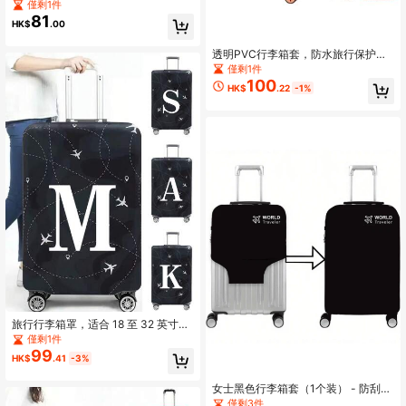
寸行李箱保护套，适用于户外旅行商
僅剩1件
务时尚图形图案，适用于男女旅行配
81
HK$
.00
件，涤纶行李箱弹力防尘罩，学生返
校用品，非常适合户外和假日旅行，
行李保护|充满活力的设计|弹性贴合，
透明PVC行李箱套，防水旅行保护
行李箱旅行配件
套，透明防尘拉杆箱套，适用于20-3
僅剩1件
0英寸行李箱（不含行李箱），旅行必
100
HK$
.22
-1%
备收纳袋，适合海滩度假、夏季旅
行、返校季（黑白魔术贴随机发货）
旅行行李箱罩，适合 18 至 32 英寸白
色字母 A 至 Z 图案行李箱保护套，适
僅剩1件
合户外旅行商务时尚飞机印花行李箱
99
HK$
.41
-3%
弹力防尘罩学生返校用品防尘罩 - 适
合冒险爱好者的完美户外假日配件，
男女旅行配件，学校包配件
女士黑色行李箱套（1个装） - 防刮、
防尘、防水、易于识别的设计，适合
僅剩3件