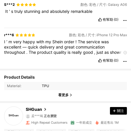
S***2
顏色: 彩色 / 尺寸: Galaxy A06
‏
It
'
s
truly
stunning
and
absolutely
remarkable
有幫助
(0)
r***6
顏色: 彩色 / 尺寸: iPhone 12 Pro Max
I
’
m
very
happy
with
my
Shein
order
!
The
service
was
excellent
—
quick
delivery
and
great
communication
throughout
.
The
product
quality
is
really
good
,
just
as
shown
in
the
pictures
,
and
definitely
offers
great
value
for
customers
.
I
’
有幫助
(0)
ll
definitely
be
shopping
again
soon
!
Product Details
9.3K 追蹤者
4.89
Material:
TPU
9.3K 追蹤者
4.89
看更多
9.3K 追蹤者
4.89
SHGuan
關注
孟***鳩
正在瀏覽
9.3K 追蹤者
4.89
High Repeat Customers
一年前成立
最近售出 1M