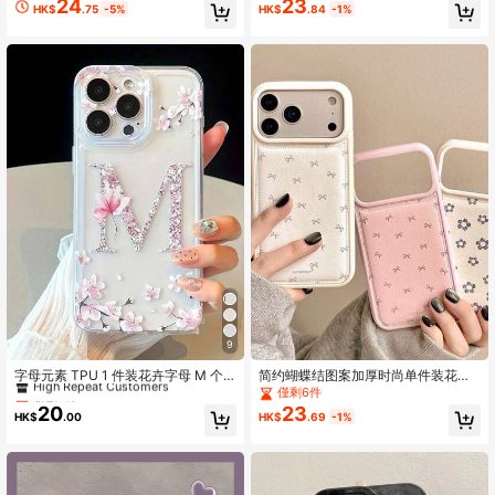
24
23
High Repeat Customers
High Repeat Customers
HK$
.75
-5%
HK$
.84
-1%
p11、Ip11promax、彩繪 Ip12、Ip12p
Plus、13/12/11、Air系列
僅剩1件
ro、Ip12promanx、防震 IpXR、卡通
High Repeat Customers
Ip78GES2ip、IpXS、Ip15、Ip15pr
o、Ip15promax、Ip16、Ip16pro、Ip1
6promax、S21 系列、S23、S23ultr
a、SS24、S24ultra、S25
9
僅剩5件
High Repeat Customers
字母元素 TPU 1 件装花卉字母 M 个
简约蝴蝶结图案加厚时尚单件装花卉
性化透明全包防震手机壳，兼容 17/1
手机壳，兼容 17/17Air/17Pro/17Pro
僅剩5件
僅剩5件
僅剩6件
6/15/14/13/12/11 Pro Max、A5/54/5
max、16/16Plus/16Pro/16Promax、
20
23
High Repeat Customers
High Repeat Customers
HK$
.00
HK$
.69
-1%
3/52/51、S2/24/23/22/21 Ultra，生
15/15Plus/15Pro/15Promax、14/14
僅剩5件
日礼物
Plus/14Pro/14Promax、13/13Pro/1
High Repeat Customers
3Promax、12/12Pro/12Promax、11/
11Pro Max，时尚加厚全包防摔保护
套，春季生日礼物