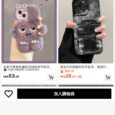
僅剩1件
High Repeat Customers
全新可爱紫色趣味毛绒怪兽手机壳，
黑色汽车图案时尚手机壳，精密打孔
适用于 14 Pro Max/14 Pro/14、 15 P
边缘，彩色加厚防摔喷漆手机壳，兼
僅剩1件
僅剩1件
僅剩1件
ro Max/15 Pro/15、 16 Pro Max/16 P
容 17 Pro/17 Air/17/17 Pro Max/16/1
53
28
High Repeat Customers
High Repeat Customers
HK$
.00
HK$
.45
-2%
ro/16、 13 Pro Max/13 Pro、 11、 1
1/16 Pro/16 Plus/16 Pro Max/16 e/15
僅剩1件
2，简约卡通设计，适合女性
Pro Max/13/14/12/XS/XR/7G/8P，
High Repeat Customers
兼容三星Galaxy S25/S25 Plus/S25
Ultra/A16/A36/A26/A56/A50/A12，
防摔手机保护壳，周年纪念/生日礼
加入購物袋
物，国际版，非国内版