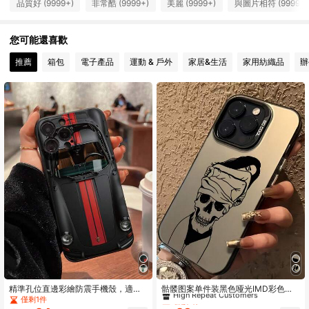
9.3K 追蹤者
品質好 (9999+)
非常酷 (9999+)
美麗 (9999+)
與圖片相符 (9999+)
4.89
9.3K 追蹤者
4.89
您可能還喜歡
推薦
箱包
電子產品
運動 & 戶外
家居&生活
家用紡織品
辦
9.3K 追蹤者
4.89
9.3K 追蹤者
4.89
9.3K 追蹤者
4.89
9.3K 追蹤者
4.89
9.3K 追蹤者
4.89
僅剩1件
High Repeat Customers
精準孔位直邊彩繪防震手機殼，適用
骷髅图案单件装黑色哑光IMD彩色激
於 Ip14、Ip14pro、Ip14promax、3D
光雕刻个性化线条艺术女性骷髅手机
僅剩1件
僅剩1件
僅剩1件
Ip13、Ip13pro、Ip13promax、卡通 I
壳，兼容 16 Pro Max、17/16/15/14