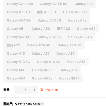
Galaxy S21 Ultra
Galaxy S21 FE 5G
Galaxy S20
Galaxy A71 4G
銀河 A56 5G
Galaxy A55 5G
Galaxy A54 5G
Galaxy A53 5G
Galaxy A52
Galaxy A51
Galaxy A50
銀河A36
Galaxy A34
Galaxy A33 5G
Galaxy A32 5G
Galaxy A32 4G
銀河A25
Galaxy A24 4G
Galaxy A23 5G
Galaxy A16
Galaxy A15
Galaxy A14
Galaxy A13 5G
Galaxy A13 4G
Galaxy A12
Galaxy A06
Galaxy A05S
Galaxy A05
Galaxy A04
Galaxy A03s
Galaxy S24+
數量:
Only 2 left!
配送到
Hong Kong China