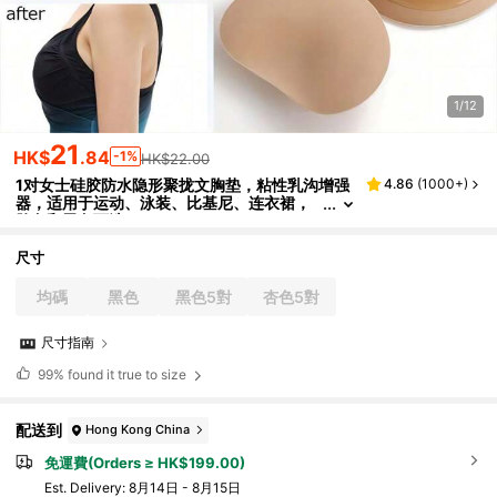
1/12
21
HK$
.84
-1%
HK$22.00
1对女士硅胶防水隐形聚拢文胸垫，粘性乳沟增强
4.86
(
1000+
)
器，适用于运动、泳装、比基尼、连衣裙，
肤色和黑色可选
尺寸
均碼
黑色
黑色5對
杏色5對
尺寸指南
99%
found it true to size
配送到
Hong Kong China
免運費(Orders ≥ HK$199.00)
​Est. Delivery:
8月14日 - 8月15日