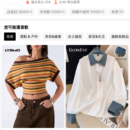
最近售出 25K
6.6K 再次購買
1.6K 追蹤者
4.88
品質好 (3000+)
非常酷 (1000+)
與圖片相符 (1000+)
有用 (1000
1.6K 追蹤者
4.88
您可能還喜歡
推薦
運動 & 戶外
美容&健康
女士服裝
家居&生活
服飾裝飾品
1.6K 追蹤者
4.88
1.6K 追蹤者
4.88
1.6K 追蹤者
4.88
1.6K 追蹤者
4.88
1.6K 追蹤者
4.88