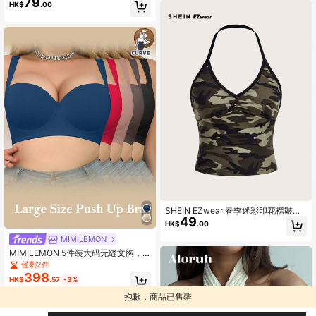
79
HK$
.00
SHEIN EZwear 春季迷彩印花褶皺露
49
背上衣
HK$
.00
MIMILEMON
MIMILEMON 5件装大码无缝文胸，
光滑简约提拉支撑文胸
僅剩2件
398
HK$
.57
-3%
抱歉，商品已售罄