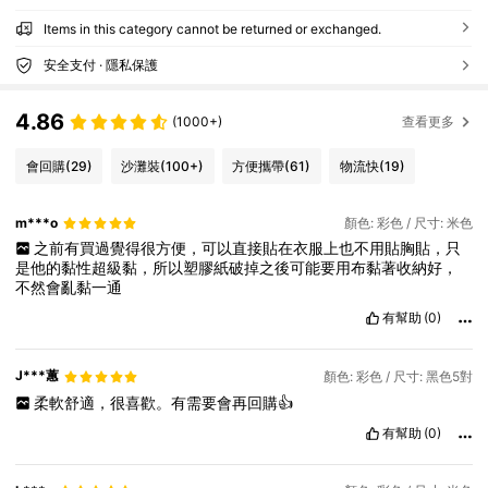
Items in this category cannot be returned or exchanged.
安全支付 · 隱私保護
4.86
(1000+)
查看更多
會回購
(29)
沙灘裝
(100+)
方便攜帶
(61)
物流快
(19)
m***o
顏色: 彩色 / 尺寸: 米色
之前有買過覺得很方便，可以直接貼在衣服上也不用貼胸貼，只
是他的黏性超級黏，所以塑膠紙破掉之後可能要用布黏著收納好，
不然會亂黏一通
有幫助
(0)
J***蕙
顏色: 彩色 / 尺寸: 黑色5對
柔軟舒適，很喜歡。有需要會再回購👍
有幫助
(0)