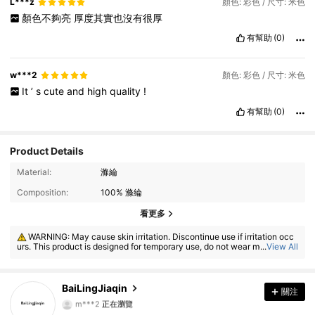
L***z
顏色: 彩色 / 尺寸: 米色
顏色不夠亮
厚度其實也沒有很厚
有幫助
(0)
w***2
顏色: 彩色 / 尺寸: 米色
It
’
s
cute
and
high
quality
!
有幫助
(0)
Product Details
Material:
滌綸
Composition:
100% 滌綸
1.6K 追蹤者
4.88
看更多
WARNING: May cause skin irritation. Discontinue use if irritation occ
1.6K 追蹤者
4.88
urs. This product is designed for temporary use, do not wear more than
...
View All
8 hours.
1.6K 追蹤者
4.88
BaiLingJiaqin
關注
m***2
正在瀏覽
1.6K 追蹤者
4.88