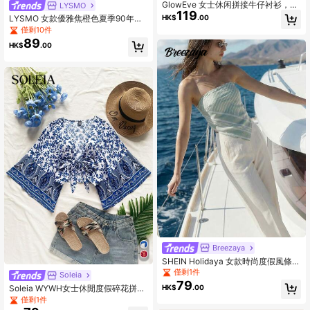
GlowEve 女士休闲拼接牛仔衬衫，秋
LYSMO
119
冬款
HK$
.00
LYSMO 女款優雅焦橙色夏季90年代
復古條紋網紗鏤空上衣，日常休閒不
僅剩10件
對稱領蝙蝠袖修身短版上衣
89
HK$
.00
Breezaya
SHEIN Holidaya 女款時尚度假風條紋
不對稱下擺露背抹胸上衣 時髦款
僅剩1件
Soleia
79
HK$
.00
Soleia WYWH女士休閒度假碎花拼接
荷葉邊打結上衣，配鈴鐺袖
僅剩1件